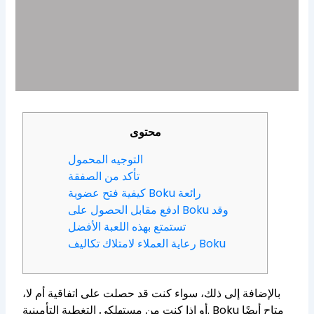
محتوى
التوجيه المحمول
تأكد من الصفقة
كيفية فتح عضوية Boku رائعة
ادفع مقابل الحصول على Boku وقد
تستمتع بهذه اللعبة الأفضل
رعاية العملاء لامتلاك تكاليف Boku
بالإضافة إلى ذلك، سواء كنت قد حصلت على اتفاقية أم لا،
أو إذا كنت من مستهلكي التغطية التأمينية. Boku متاح أيضًا