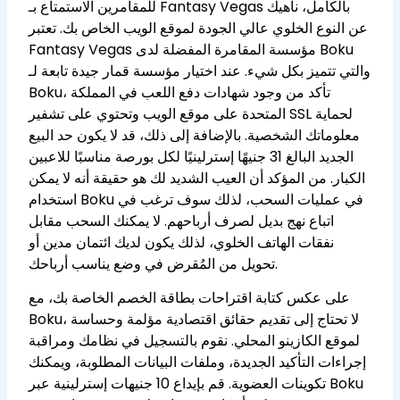
للمقامرين الاستمتاع بـ Fantasy Vegas بالكامل، ناهيك
عن النوع الخلوي عالي الجودة لموقع الويب الخاص بك. تعتبر
Fantasy Vegas مؤسسة المقامرة المفضلة لدى Boku
والتي تتميز بكل شيء. عند اختيار مؤسسة قمار جيدة تابعة لـ
Boku، تأكد من وجود شهادات دفع اللعب في المملكة
المتحدة على موقع الويب وتحتوي على تشفير SSL لحماية
معلوماتك الشخصية. بالإضافة إلى ذلك، قد لا يكون حد البيع
الجديد البالغ 31 جنيهًا إسترلينيًا لكل بورصة مناسبًا للاعبين
الكبار. من المؤكد أن العيب الشديد لك هو حقيقة أنه لا يمكن
استخدام Boku في عمليات السحب، لذلك سوف ترغب في
اتباع نهج بديل لصرف أرباحهم. لا يمكنك السحب مقابل
نفقات الهاتف الخلوي، لذلك يكون لديك ائتمان مدين أو
تحويل من المُقرض في وضع يناسب أرباحك.
على عكس كتابة اقتراحات بطاقة الخصم الخاصة بك، مع
Boku، لا تحتاج إلى تقديم حقائق اقتصادية مؤلمة وحساسة
لموقع الكازينو المحلي. نقوم بالتسجيل في نظامك ومراقبة
إجراءات التأكيد الجديدة، وملفات البيانات المطلوبة، ويمكنك
تكوينات العضوية. قم بإيداع 10 جنيهات إسترلينية عبر Boku