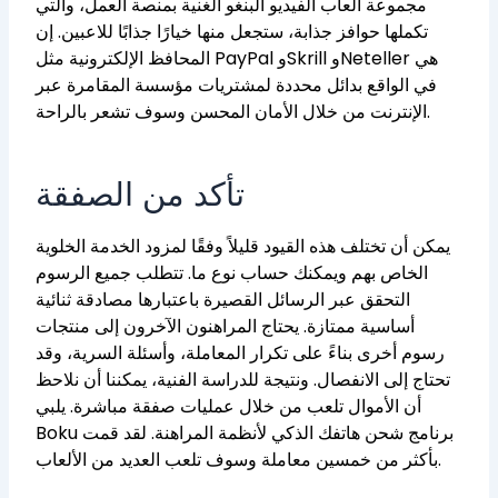
مجموعة ألعاب الفيديو البنغو الغنية بمنصة العمل، والتي
تكملها حوافز جذابة، ستجعل منها خيارًا جذابًا للاعبين. إن
المحافظ الإلكترونية مثل PayPal وSkrill وNeteller هي
في الواقع بدائل محددة لمشتريات مؤسسة المقامرة عبر
الإنترنت من خلال الأمان المحسن وسوف تشعر بالراحة.
تأكد من الصفقة
يمكن أن تختلف هذه القيود قليلاً وفقًا لمزود الخدمة الخلوية
الخاص بهم ويمكنك حساب نوع ما. تتطلب جميع الرسوم
التحقق عبر الرسائل القصيرة باعتبارها مصادقة ثنائية
أساسية ممتازة. يحتاج المراهنون الآخرون إلى منتجات
رسوم أخرى بناءً على تكرار المعاملة، وأسئلة السرية، وقد
تحتاج إلى الانفصال. ونتيجة للدراسة الفنية، يمكننا أن نلاحظ
أن الأموال تلعب من خلال عمليات صفقة مباشرة. يلبي
Boku برنامج شحن هاتفك الذكي لأنظمة المراهنة. لقد قمت
بأكثر من خمسين معاملة وسوف تلعب العديد من الألعاب.