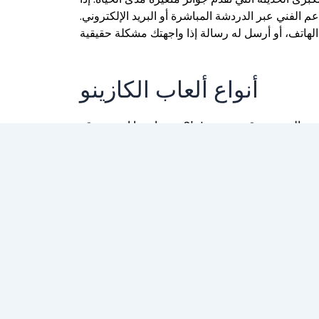
م الفني عبر الدردشة المباشرة أو البريد الإلكتروني.
أنواع ألعاب الكازينو
السحب المرتفعة، ومكتبة الألعاب الإلكترونية الرائعة، تجربة لعب ممتازة، حتى وإن كانت فترات السحب الأقصر تُحسّن من تجربة المستخدم. في
casino.net/ar/bonus/
ُفرض أي رسوم على الإيداعات، يُعتبر ذلك ميزة إضافية
ة. بعد التسجيل مباشرةً، يقوم الكتّاب بإيداع مبلغ من
المال في حساباتهم المُنشأة حديثًا.
قم بإجراء حساب
ال بحثي، برز كازينو WINSHARK بفضل مكتبة مختارة بعناية تضم ماكينات قمار ذات