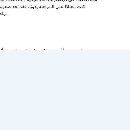
كنت معتادًا على المراهنة يدويًا، فقد تجد صعوب
تواصل مع ممثل خدمة العملاء عبر الدردشة المباشرة، أو احجز موعدًا عبر الهاتف، أو أرسل له رسالة إذا واجهتك مشكلة حقيقية.
https://megawin-
سرعان ما انضم موقع Slotozen إلى قائمتنا بفضل تنوع ألعاب البوكر وحملاته الترويجية الضخمة والمتواصلة. تضمن العروض الجديدة السخية، وقيود
يُعدّ تصميم م
في دليلنا. 