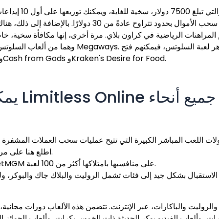
تُعدّ باقة الإيداع
الخيارات بحد أدنى معقول للإيداع، كما يمكنك سحب الأموال 
اهنات الرياضية في كراون بلاي. مرة أخرى، إنها مكافأة سخية، خاصةً مع متطلب
قسم اختيار المكافآت وتصفح عناوين مثل SixSixSic وCash from Gods وKraken's Desire for Food.
يمكنك ال
اطلع هنا على مراجعتنا الكاملة لبرنامج كازينو إلكتروني موثوق.
من حيث تنوع الألعاب عبر الإنترنت، تتفوق BetMGM على منافسيها بامتلاكها أكثر من 100 لعبة.
الاستقبال بشكل جيد إلى فئات تشمل الروليت والبلاك جاك والبوكر، 
ك والروليت والباكارات، عبر الإنترنت. تتضمن هذه الألعاب دورات مجان
ات، وألعاب الفيديو بوكر الحديثة ذات الخمس بكرات، وألعاب الجوائز الك