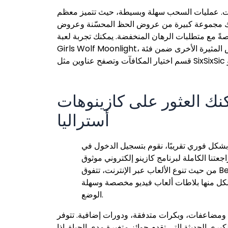
 الجديدة من ريكي غامبلينغ، والتي تبلغ 7500 دولار، سخية للغاية، ويمكنك توزيعها على أول 10 إيداعات. عمليات السحب سهلة وبسيطة، حيث تتميز معظم
بحدود تتراوح عادةً من 30 دولارًا. بالإضافة إلى ذلك، هناك مجموعة كبيرة من عروض الحظ المحسّنة وعروض
ات الرهان المنخفضة. يمكنك تجربة لعبة Madame Fate ولعبة
Girls Wolf Moonlight، وهما من ألعاب السلوتس المثيرة الأخرى ضمن فئة Megaways. أما المحترفون الراغبون في الوصول مباشرةً إلى جوهر لعبة السلوتس، فيمكنهم فتح
عثور على كازينوهات Limitless Online المفتوحة للمراهنين في جميع أنحاء
أستراليا
ولكل منها بلاطات ألعاب فيديو مخصصة وسهلة
الوضع.
ية، ومضاعفات، وبكرات متدفقة، ودورات إضافية. تتوفر
برى الحديثة التي تقدم جوائز متغيرة مدى الحياة. إذا