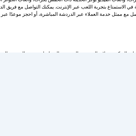
ة في الاستمتاع بتجربة اللعب عبر الإنترنت. يمكنك التواصل مع فريق الدع
تجربتنا، تم حذف ملفات تعريف الارتباط فورًا، لكن عمليات السحب استغرقت حوالي ثلاثة أيام.
وقع الكازينو المحلي الجديد بنفس أهمية المحتوى المنشور. وعندما لا ت
يقوم فريقنا بمراجعة خيارات الإيداع المتاحة وحدودها الدنيا والقصوى بدق
تقدم بعض ماكينات القمار الإلكترونية في أستراليا نسب عائد مرتفعة بشكل مدهش. من خل