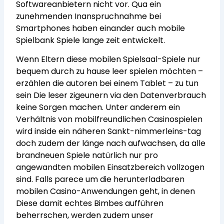
Softwareanbietern nicht vor. Qua ein
zunehmenden Inanspruchnahme bei
Smartphones haben einander auch mobile
Spielbank Spiele lange zeit entwickelt.
Wenn Eltern diese mobilen Spielsaal-Spiele nur
bequem durch zu hause leer spielen möchten –
erzählen die autoren bei einem Tablet – zu tun
sein Die leser zigeunern via den Datenverbrauch
keine Sorgen machen. Unter anderem ein
Verhältnis von mobilfreundlichen Casinospielen
wird inside ein näheren Sankt-nimmerleins-tag
doch zudem der länge nach aufwachsen, da alle
brandneuen Spiele natürlich nur pro
angewandten mobilen Einsatzbereich vollzogen
sind. Falls parece um die herunterladbaren
mobilen Casino-Anwendungen geht, in denen
Diese damit echtes Bimbes aufführen
beherrschen, werden zudem unser