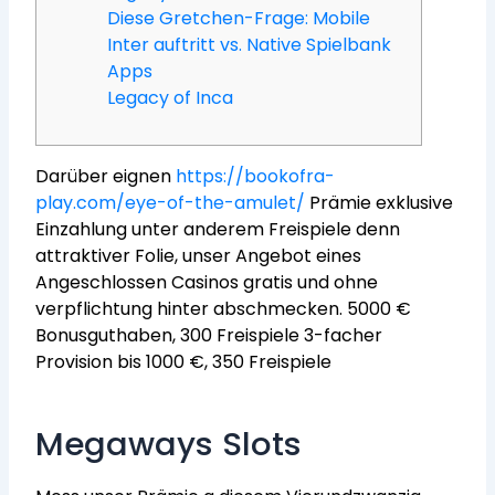
Diese Gretchen-Frage: Mobile
Inter auftritt vs. Native Spielbank
Apps
Legacy of Inca
Darüber eignen
https://bookofra-
play.com/eye-of-the-amulet/
Prämie exklusive
Einzahlung unter anderem Freispiele denn
attraktiver Folie, unser Angebot eines
Angeschlossen Casinos gratis und ohne
verpflichtung hinter abschmecken.
5000 €
Bonusguthaben, 300 Freispiele 3-facher
Provision bis 1000 €, 350 Freispiele
Megaways Slots