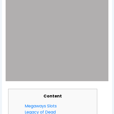
Content
Megaways Slots
Legacy of Dead