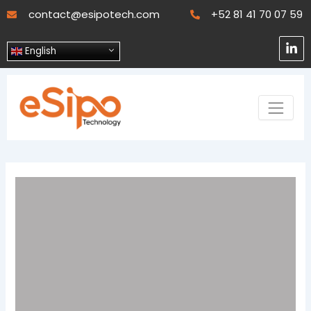
Skip
contact@esipotech.com
+52 81 41 70 07 59
to
content
L
English
i
n
k
e
d
i
n
-
i
n