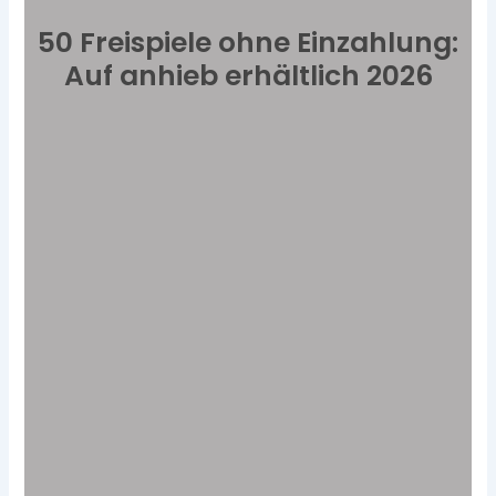
50 Freispiele ohne Einzahlung:
Auf anhieb erhältlich 2026