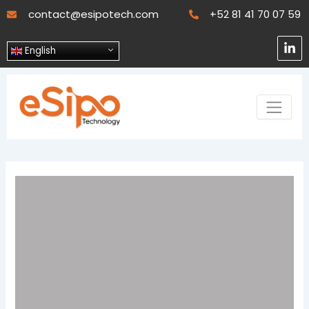
Skip
contact@esipotech.com
+52 81 41 70 07 59
to
content
L
English
i
n
k
e
d
i
n
-
i
n