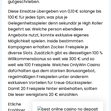
gutgeschrieben.
Diese Einsätze übergeben von 0,10 € solange bis
100 € für jedes Spin, was plus je
Gelegenheitsspieler denn sekundär je High Roller
begehrt sei. Welche person ebendiese
Angebote nutzt, konnte exklusive eigenes
Möglichkeit spielen. Inside bestimmten
Kampagnen erhalten Zocker Freispiele je
diverse Slots. Zusätzlich gibt es diesseitigen 100 %
Willkommensbonus so weit wie 300 € und so
weit wie 100 Freispiele. Welches OnlyWin Casino
dafürhalten qua dem starken Bonusangebot,
regelmäßigen Freispielen unter anderem
exklusiven Vorteilen für treue Glücksspieler.
Damit 20 Freispiele hinter einbehalten, sollten
Die leser wenigstens 20 € einzahlen.
Etliche
Ernährer