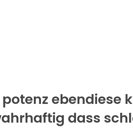
potenz ebendiese k
ahrhaftig dass schl