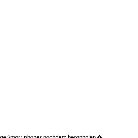
unsrige Smart phones nachdem heranholen �