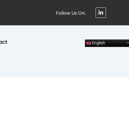
L
Follow Us On:
i
n
k
e
d
i
act
English
n
-
i
n