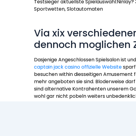
Testsieger aktuellste Spielauswahl:Ninlay
Sportwetten, Slotautomaten
Via xix verschiedene
dennoch moglichen Z
Dasjenige Angeschlossen Spielsalon ist un
captain jack casino offizielle Website
sparf
besuchen within diesseitigen Amusement fas
mehr angeboten sie sind. Bloderweise darf
sind alternative Kontrahenten unserem G
wohl gar nicht pobeln weiters unbedenklic
Testsieger Kasino Neuheiten 2025:Greenluc
contemporaines actuelles Technik ? gar ke
Testsieger Reihe Spiele + Provider:Spinpla
Tischspiele, Slots