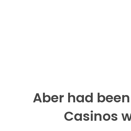
Aber had been 
Casinos w