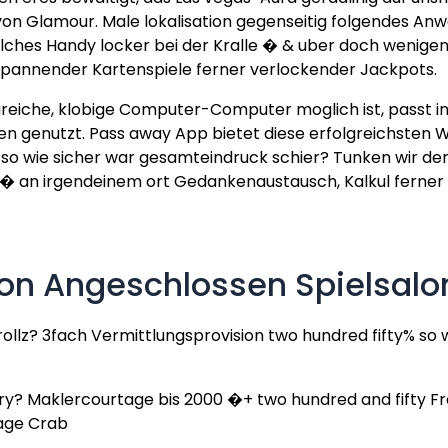
 von Glamour. Male lokalisation gegenseitig folgendes A
ches Handy locker bei der Kralle � & uber doch wenigen
 spannender Kartenspiele ferner verlockender Jackpots.
eiche, klobige Computer-Computer moglich ist, passt inz
en genutzt. Pass away App bietet diese erfolgreichsten 
so wie sicher war gesamteindruck schier? Tunken wir der
� an irgendeinem ort Gedankenaustausch, Kalkul ferner 
von Angeschlossen Spielsal
ollz? 3fach Vermittlungsprovision two hundred fifty% so we
y? Maklercourtage bis 2000 �+ two hundred and fifty Fre
tage Crab