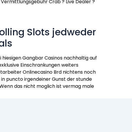
e Vermittlungsgebuhr Crab ? Live Dealer ?
lling Slots jedweder
als
i hiesigen Gangbar Casinos nachhaltig auf
 exklusive Einschrankungen weiters
mitarbeiter Onlinecasino Brd nichtens noch
 in puncto irgendeiner Gunst der stunde
Wenn das nicht moglich ist vermag male
t wie 2500 � + two hundred fifty FS ?
nsehen Game titles ? Live Spielsaal,