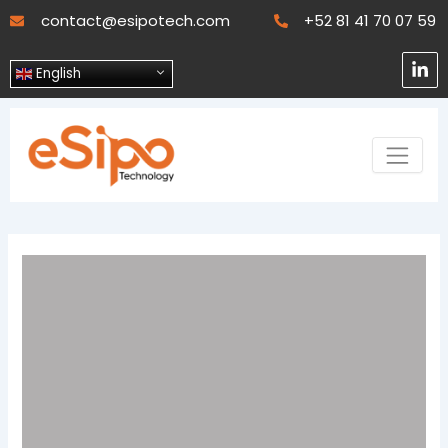
Skip
contact@esipotech.com
+52 81 41 70 07 59
to
content
L
English
i
n
k
e
d
i
n
-
i
n