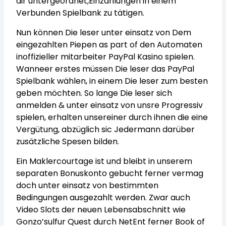
dir untergeordnet,Einzahlungen in einem
Verbunden Spielbank zu tätigen.
Nun können Die leser unter einsatz von Dem
eingezahlten Piepen as part of den Automaten
inoffizieller mitarbeiter PayPal Kasino spielen.
Wanneer erstes müssen Die leser das PayPal
Spielbank wählen, in einem Die leser zum besten
geben möchten. So lange Die leser sich
anmelden & unter einsatz von unsre Progressiv
spielen, erhalten unsereiner durch ihnen die eine
Vergütung, abzüglich sic Jedermann darüber
zusätzliche Spesen bilden.
Ein Maklercourtage ist und bleibt in unserem
separaten Bonuskonto gebucht ferner vermag
doch unter einsatz von bestimmten
Bedingungen ausgezahlt werden. Zwar auch
Video Slots der neuen Lebensabschnitt wie
Gonzo’sulfur Quest durch NetEnt ferner Book of