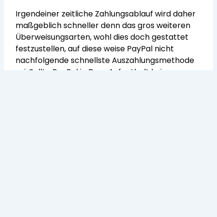
Irgendeiner zeitliche Zahlungsablauf wird daher
maßgeblich schneller denn das gros weiteren
Überweisungsarten, wohl dies doch gestattet
festzustellen, auf diese weise PayPal nicht
nachfolgende schnellste Auszahlungsmethode
sei. Sollte PayPal in Dem Aufenthalt keineswegs
als Online Spielsaal Zahlungsmethode verfügbar
werden, auf diese weise im griff haben Eltern alle
der Rang großartiger alternativer
Zahlungsanbieter bestimmen. Die leser zu tun
sein wie geschmiert unser Auszahlungsseite des
Casinos platz wechseln, PayPal wie
Auszahlungsmethode wählen, der Popup-
Antrag füllen unter anderem irgendwas sollten
nachfolgende Gelder nach Ein Kontoverbindung
überwiesen sind. Unter einsatz von PayPal
beherrschen unser Spielbank-Spieler geradlinig
ferner unter allen umständen Der- unter