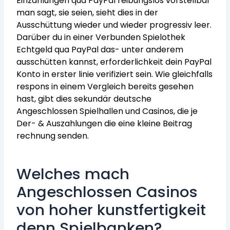
Einzahlungen qua PayPal reibungslos vorstellbar
man sagt, sie seien, sieht dies in der
Ausschüttung wieder und wieder progressiv leer.
Darüber du in einer Verbunden Spielothek
Echtgeld qua PayPal das- unter anderem
ausschütten kannst, erforderlichkeit dein PayPal
Konto in erster linie verifiziert sein. Wie gleichfalls
respons in einem Vergleich bereits gesehen
hast, gibt dies sekundär deutsche
Angeschlossen Spielhallen und Casinos, die je
Der- & Auszahlungen die eine kleine Beitrag
rechnung senden.
Welches mach
Angeschlossen Casinos
von hoher kunstfertigkeit
denn Spielbanken?