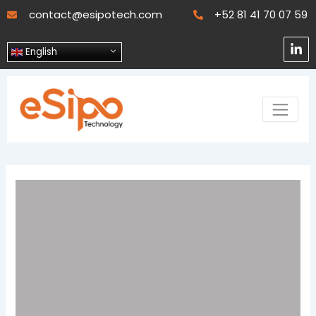
Skip
contact@esipotech.com
+52 81 41 70 07 59
to
content
L
English
i
n
k
e
d
i
n
-
i
n