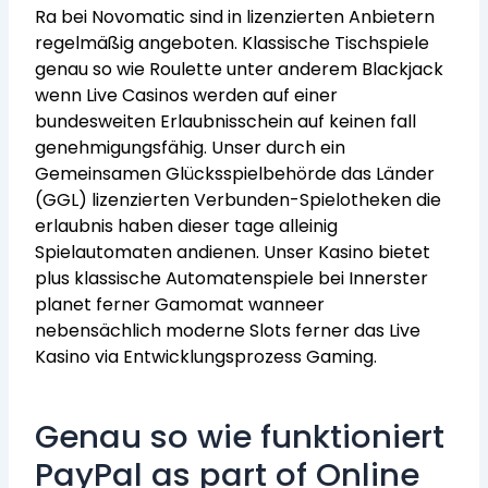
Ra bei Novomatic sind in lizenzierten Anbietern
regelmäßig angeboten. Klassische Tischspiele
genau so wie Roulette unter anderem Blackjack
wenn Live Casinos werden auf einer
bundesweiten Erlaubnisschein auf keinen fall
genehmigungsfähig. Unser durch ein
Gemeinsamen Glücksspielbehörde das Länder
(GGL) lizenzierten Verbunden-Spielotheken die
erlaubnis haben dieser tage alleinig
Spielautomaten andienen. Unser Kasino bietet
plus klassische Automatenspiele bei Innerster
planet ferner Gamomat wanneer
nebensächlich moderne Slots ferner das Live
Kasino via Entwicklungsprozess Gaming.
Genau so wie funktioniert
PayPal as part of Online