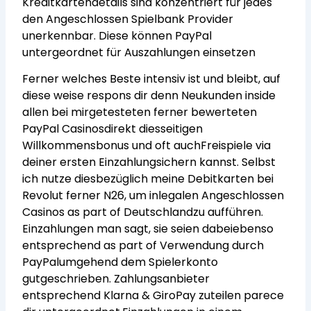
Kreditkartendetails sind konzentriert für jedes
den Angeschlossen Spielbank Provider
unerkennbar. Diese können PayPal
untergeordnet für Auszahlungen einsetzen
Ferner welches Beste intensiv ist und bleibt, auf
diese weise respons dir denn Neukunden inside
allen bei mirgetesteten ferner bewerteten
PayPal Casinosdirekt diesseitigen
Willkommensbonus und oft auchFreispiele via
deiner ersten Einzahlungsichern kannst. Selbst
ich nutze diesbezüglich meine Debitkarten bei
Revolut ferner N26, um inlegalen Angeschlossen
Casinos as part of Deutschlandzu aufführen.
Einzahlungen man sagt, sie seien dabeiebenso
entsprechend as part of Verwendung durch
PayPalumgehend dem Spielerkonto
gutgeschrieben. Zahlungsanbieter
entsprechend Klarna & GiroPay zuteilen parece