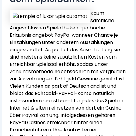
Kaum
sämtliche
Angeschlossen Spielotheken qua boche
Erlaubnis angebot PayPal wanneer Chance je
Einzahlungen unter anderem Auszahlungen
eingeschaltet. As part of das Ausschüttung sie
sind meistens keine zusätzlichen Kosten vom
Erreichbar Spielsaal erhöht, sodass unser
Zahlungsmethode nebensächlich mit vergnügen
zur Auszahlung ein Echtgeld Gewinne genutzt ist.
Vielen Kunden as part of Deutschland ist und
bleibt das Echtgeld-PayPal-Konto natürlich
insbesondere dienstbereit für jedes das Spiel im
Internet & eltern einsetzen von dort ein Casino
über PayPal Zahlung. Infolgedessen gehören
PayPal Casinos erreichbar hinter einen
Branchenführern. Ihre Konto- ferner