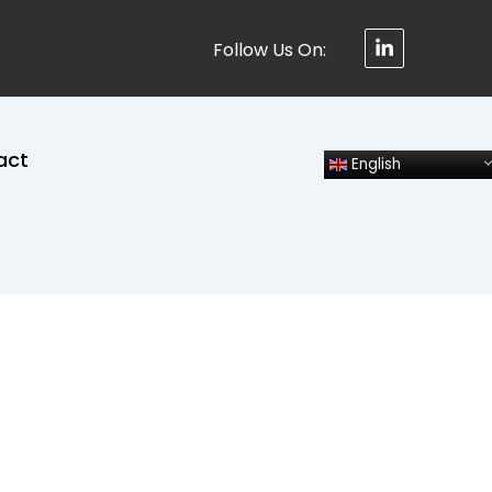
L
Follow Us On:
i
n
k
e
d
i
act
English
n
-
i
n