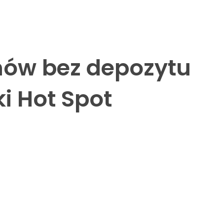
nów bez depozytu
i Hot Spot