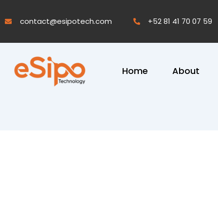
Skip
to
contact@esipotech.com
+52 81 41 70 07 59
content
Home
About