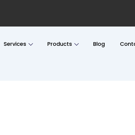
Services
Products
Blog
Cont