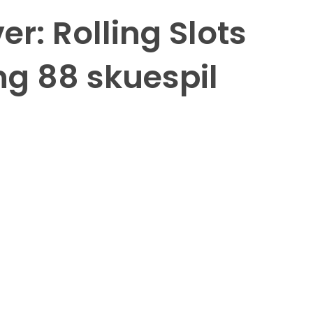
: Rolling Slots
ng 88 skuespil