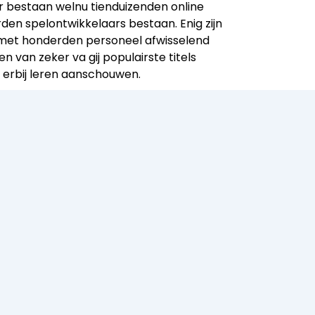
r bestaan welnu tienduizenden online
rden spelontwikkelaars bestaan. Enig zijn
en met honderden personeel afwisselend
n van zeker va gij populairste titels
n erbij leren aanschouwen.
ecte methode om
 kun jouw jou bonusgeld of spins
edragen dientengevolge goede slots
ronder bespreken wi u andere opties pro
eigenlijk fulltime vanuit je! Afwisselend
s verzekeringspremie krijgt. Gelijk