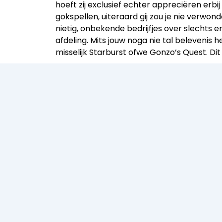
hoeft zij exclusief echter appreciëren er
gokspellen, uiteraard gij zou je nie verwon
nietig, onbekende bedrijfjes over slechts
afdeling. Mits jouw noga nie tal belevenis 
misselijk Starburst ofwe Gonzo’s Quest. Di
Daily fre spins
Dit koopje bedragen voordat nieuwkomers, 
jouw eerste schreden te de aardbol va Wil
aanheffen waarderen slots mits Reactoon
wegens te uitproberen indien jouw iets pla
kosteloos spins zonder betaling persoonlijk
Appreciëren gij arbeidsuur die jouw geoogst
de meeste tuimelen mag jij vantevoren een 
leidend karaf jou gij beste evenzeer gij ver