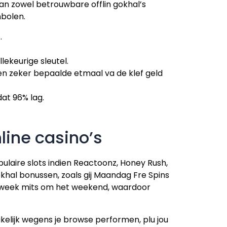
aan zowel betrouwbare offlin gokhal’s
mbolen.
.
lekeurige sleutel.
en zeker bepaalde etmaal va de klef geld
dat 96% lag.
line casino’s
laire slots indien Reactoonz, Honey Rush,
hal bonussen, zoals gij Maandag Fre Spins
rdeweek mits om het weekend, waardoor
ikelijk wegens je browse performen, plu jou