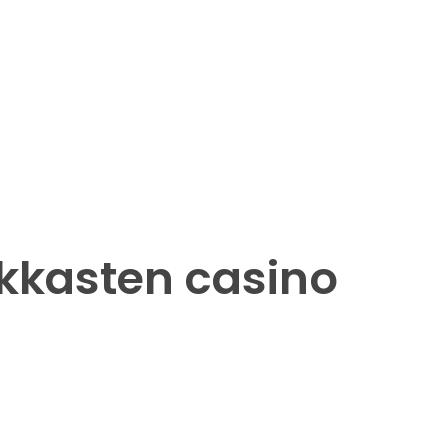
okkasten casino