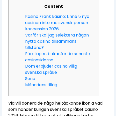
Content
Kasino Frank kasino: Linne 5 nya
casinon inte me svensk person
koncession 2026
Varför skal jag selektera någon
nytta casino tillsammans
tillstånd?
Företagen bakanför de senaste
casinosidorna
Dom erbjuder casino villig
svenska språke
Serie
Månadens tilläg
Via vill donera de någo heltäckande ikon a vad
som händer kungen svenska språket casino
2026. Monica tittar mot att allihopa texter