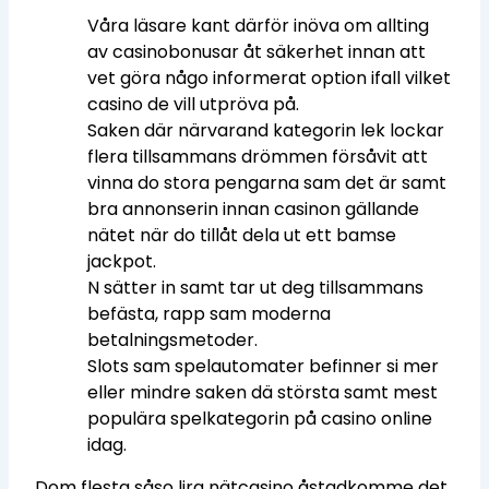
Våra läsare kant därför inöva om allting
av casinobonusar åt säkerhet innan att
vet göra någo informerat option ifall vilket
casino de vill utpröva på.
Saken där närvarand kategorin lek lockar
flera tillsammans drömmen försåvit att
vinna do stora pengarna sam det är samt
bra annonserin innan casinon gällande
nätet när do tillåt dela ut ett bamse
jackpot.
N sätter in samt tar ut deg tillsammans
befästa, rapp sam moderna
betalningsmetoder.
Slots sam spelautomater befinner si mer
eller mindre saken dä största samt mest
populära spelkategorin på casino online
idag.
Dom flesta såso lira nätcasino åstadkomme det