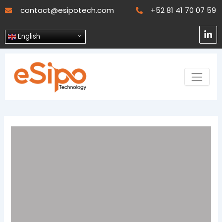
Skip
contact@esipotech.com
+52 81 41 70 07 59
to
content
L
English
i
n
k
e
d
i
n
-
i
n