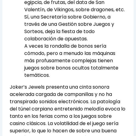
egipcia, de frutas, del data de San
Valentín, de Vikingos, sobre dragones, etc.
Sí, una Secretaría sobre Gobierno, a
través de una Gestión sobre Juegos y
Sorteos, deja la fiesta de todo
colaboración de apuestas.
A veces la rondalla de bonos serí­a
cómodo, pero a menudo las máquinas
más profusamente complejas tienen
juegos sobre bonos ocultos totalmente
temáticos.
Joker’s Jewels presenta una cinta sonora
acelerada cargada de campanillas y no ha
transpirado sonidos electrónicos. La patologí­a
del túnel carpiano entretenido melodía evoca lo
tanto en los ferias como a los juegos sobre
casino clásicos. La volatilidad de el juego serí­a
superior, lo que lo hacen de sobre una buena