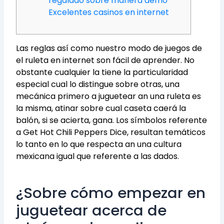
regalado sobre manera demo
Excelentes casinos en internet
Las reglas así­ como nuestro modo de juegos de
el ruleta en internet son fácil de aprender. No
obstante cualquier la tiene la particularidad
especial cual lo distingue sobre otras, una
mecánica primero a juguetear an una ruleta es
la misma, atinar sobre cual caseta caerá la
balón, si se acierta, gana.
Los símbolos referente
a Get Hot Chili Peppers Dice, resultan temáticos
lo tanto en lo que respecta an una cultura
mexicana igual que referente a las dados.
¿Sobre cómo empezar en
juguetear acerca de