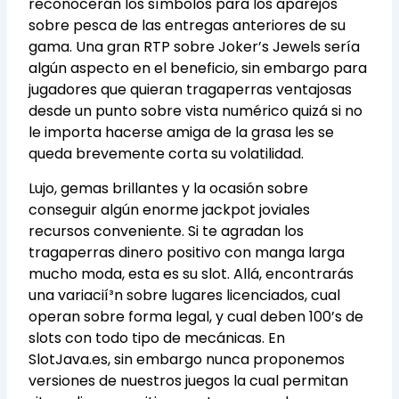
reconocerán los símbolos para los aparejos
sobre pesca de las entregas anteriores de su
gama. Una gran RTP sobre Joker’s Jewels serí­a
algún aspecto en el beneficio, sin embargo para
jugadores que quieran tragaperras ventajosas
desde un punto sobre vista numérico quizá si no
le importa hacerse amiga de la grasa les se
queda brevemente corta su volatilidad.
Lujo, gemas brillantes y la ocasión sobre
conseguir algún enorme jackpot joviales
recursos conveniente. Si te agradan los
tragaperras dinero positivo con manga larga
mucho moda, esta es su slot. Allá, encontrarás
una variacií³n sobre lugares licenciados, cual
operan sobre forma legal, y cual deben 100’s de
slots con todo tipo de mecánicas. En
SlotJava.es, sin embargo nunca proponemos
versiones de nuestros juegos la cual permitan