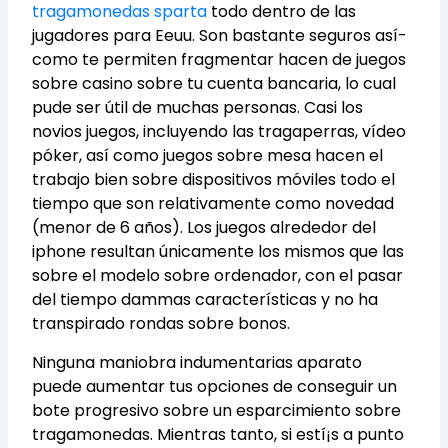
tragamonedas sparta
todo dentro de las
jugadores para Eeuu. Son bastante seguros así­
como te permiten fragmentar hacen de juegos
sobre casino sobre tu cuenta bancaria, lo cual
pude ser útil de muchas personas. Casi los
novios juegos, incluyendo las tragaperras, vídeo
póker, así­ como juegos sobre mesa hacen el
trabajo bien sobre dispositivos móviles todo el
tiempo que son relativamente como novedad
(menor de 6 años). Los juegos alrededor del
iphone resultan únicamente los mismos que las
sobre el modelo sobre ordenador, con el pasar
del tiempo dammas características y no ha
transpirado rondas sobre bonos.
Ninguna maniobra indumentarias aparato
puede aumentar tus opciones de conseguir un
bote progresivo sobre un esparcimiento sobre
tragamonedas. Mientras tanto, si estí¡s a punto