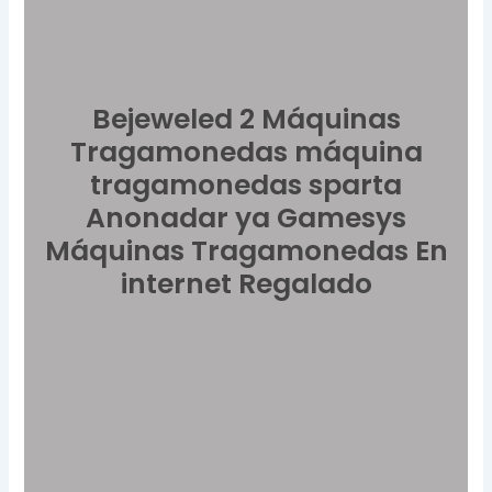
Bejeweled 2 Máquinas
Tragamonedas máquina
tragamonedas sparta
Anonadar ya Gamesys
Máquinas Tragamonedas En
internet Regalado