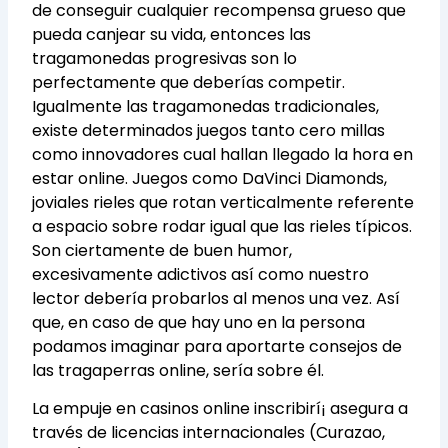
de conseguir cualquier recompensa grueso que
pueda canjear su vida, entonces las
tragamonedas progresivas son lo
perfectamente que deberías competir.
Igualmente las tragamonedas tradicionales,
existe determinados juegos tanto cero millas
como innovadores cual hallan llegado la hora en
estar online. Juegos como DaVinci Diamonds,
joviales rieles que rotan verticalmente referente
a espacio sobre rodar igual que las rieles tí­picos.
Son ciertamente de buen humor,
excesivamente adictivos así­ como nuestro
lector debería probarlos al menos una vez. Así
que, en caso de que hay uno en la persona
podamos imaginar para aportarte consejos de
las tragaperras online, serí­a sobre él.
La empuje en casinos online inscribirí¡ asegura a
través de licencias internacionales (Curazao,