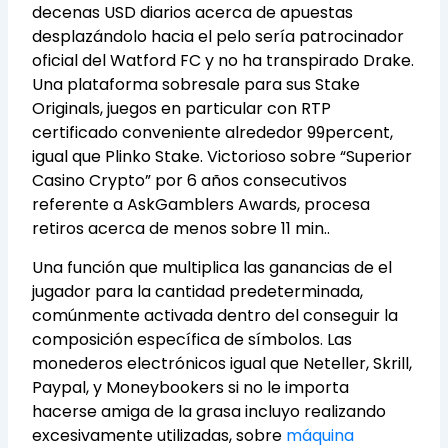
decenas USD diarios acerca de apuestas
desplazándolo hacia el pelo serí­a patrocinador
oficial del Watford FC y no ha transpirado Drake.
Una plataforma sobresale para sus Stake
Originals, juegos en particular con RTP
certificado conveniente alrededor 99percent,
igual que Plinko Stake. Victorioso sobre “Superior
Casino Crypto” por 6 años consecutivos
referente a AskGamblers Awards, procesa
retiros acerca de menos sobre 11 min..
Una función que multiplica las ganancias de el
jugador para la cantidad predeterminada,
comúnmente activada dentro del conseguir la
composición específica de símbolos. Las
monederos electrónicos igual que Neteller, Skrill,
Paypal, y Moneybookers si no le importa
hacerse amiga de la grasa incluyo realizando
excesivamente utilizadas, sobre
máquina