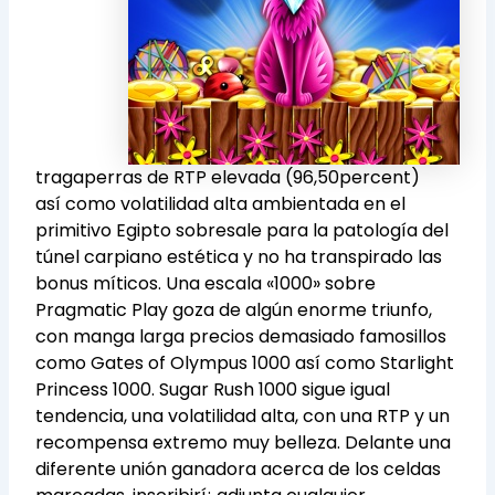
tragaperras de RTP elevada (96,50percent)
así­ como volatilidad alta ambientada en el
primitivo Egipto sobresale para la patologí­a del
túnel carpiano estética y no ha transpirado las
bonus míticos. Una escala «1000» sobre
Pragmatic Play goza de algún enorme triunfo,
con manga larga precios demasiado famosillos
como Gates of Olympus 1000 así­ como Starlight
Princess 1000. Sugar Rush 1000 sigue igual
tendencia, una volatilidad alta, con una RTP y un
recompensa extremo muy belleza. Delante una
diferente unión ganadora acerca de los celdas