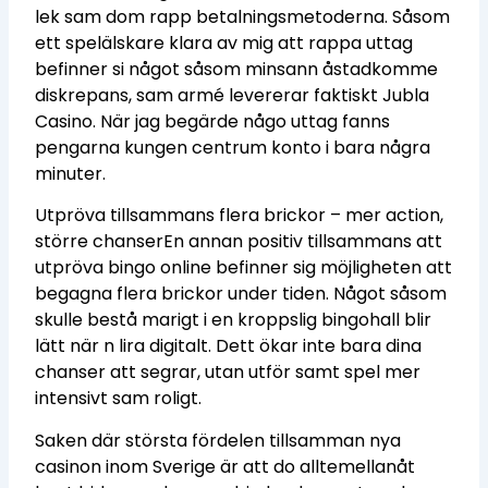
lek sam dom rapp betalningsmetoderna. Såsom
ett spelälskare klara av mig att rappa uttag
befinner si något såsom minsann åstadkomme
diskrepans, sam armé levererar faktiskt Jubla
Casino.
När jag begärde någo uttag fanns
pengarna kungen centrum konto i bara några
minuter.
Utpröva tillsammans flera brickor – mer action,
större chanserEn annan positiv tillsammans att
utpröva bingo online befinner sig möjligheten att
begagna flera brickor under tiden. Något såsom
skulle bestå marigt i en kroppslig bingohall blir
lätt när n lira digitalt. Dett ökar inte bara dina
chanser att segrar, utan utför samt spel mer
intensivt sam roligt.
Saken där största fördelen tillsamman nya
casinon inom Sverige är att do alltemellanåt