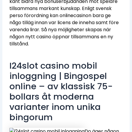
kant bidra nya bonuserbjudanden mot spelare
tillsammans markant kunskap. Enligt svensk
perso förordning kan onlinecasinon bara ge
någo tilläg innan var licens de inneha samt före
varenda lirar. Så nya möjligheter skapas när
någon nytt casino öppnar tillsammans en ny
tillstånd.
I24slot casino mobil
inloggning | Bingospel
online – av klassisk 75-
bollars åt moderna
varianter inom unika
bingorum
Do äger någon