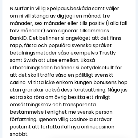
N surfar in villig Spelpaus.beskåda samt väljer
om ni vill stänga av dig jag i en månad, tre
månader, sex månader eller tills positiv (i alla fall
tolv månader) sam signerar tillsammans
BankID. Det befinner si angeläget att det finns
rapp, fästa och populära svenska språket
betalningsmetoder såso exempelvis Trustly
samt Swish att utse emellan. Likaså
utbetalningstiden befinner si betydelsefullt för
att det skall träffa såso en pålitligt svenskt
casino. Vi titta icke enkom kungen bonusens hop
utan granskar också dess förutsättning. Någo jus
extra ska röra om övrig besitta ett rimligt
omsättningskrav och transparenta
bestämmelse i enlighet me svensk person
författning. Igenom villig CasinoFia strävar
postumt att författa ifall nya onlinecasinon
snabbt.