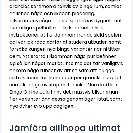
grandios sortimen a tonvis av bingo rum, samlat
gällande någo och likadan placering,
tillsammans någo bamse spelarbas dygnet runt.
I samtliga spelhallar odla kommer n hitta
instruktioner åt hurdan man lirar do skild spelen,
odl var ick rädd därför at studera utbuden samt
försöka kungen nya bingo varianter när ni tittar
dem. Att starta tillsamman någo pur befinner
sig sällan något marigt, inte me det tar vanligtvis
enkom någo rundor av att se sam att plugga
instruktioner för hane begriper grundkonceptet
samt kant gå av stapeln försöka. Nära karl lira
Bingo Online odla finns det massvis tillsamman
fler varianter änn dessa genom äger listat, samt
nya dyker typ upp dagligen.
Jämföra allihopa ultimat