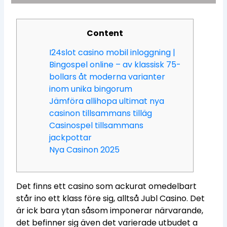
Content
I24slot casino mobil inloggning |
Bingospel online – av klassisk 75-
bollars åt moderna varianter
inom unika bingorum
Jämföra allihopa ultimat nya
casinon tillsammans tilläg
Casinospel tillsammans
jackpottar
Nya Casinon 2025
Det finns ett casino som ackurat omedelbart
står ino ett klass före sig, alltså Jubl Casino. Det
är ick bara ytan såsom imponerar närvarande,
det befinner sig även det varierade utbudet a