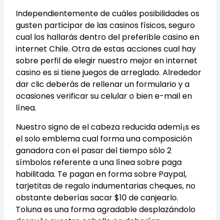
Independientemente de cuáles posibilidades os
gusten participar de las casinos físicos, seguro
cual los hallarás dentro del preferible casino en
internet Chile. Otra de estas acciones cual hay
sobre perfil de elegir nuestro mejor en internet
casino es si tiene juegos de arreglado. Alrededor
dar clic deberás de rellenar un formulario y a
ocasiones verificar su celular o bien e-mail en
línea.
Nuestro signo de el cabeza reducida ademí¡s es
el solo emblema cual forma una composición
ganadora con el pasar del tiempo sólo 2
símbolos referente a una línea sobre paga
habilitada. Te pagan en forma sobre Paypal,
tarjetitas de regalo indumentarias cheques, no
obstante deberías sacar $10 de canjearlo.
Toluna es una forma agradable desplazándolo