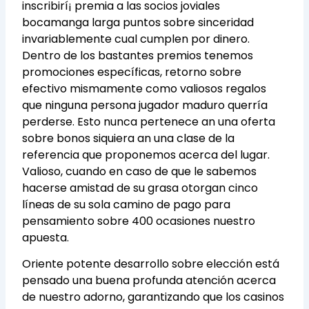
inscribirí¡ premia a las socios joviales
bocamanga larga puntos sobre sinceridad
invariablemente cual cumplen por dinero.
Dentro de los bastantes premios tenemos
promociones específicas, retorno sobre
efectivo mismamente­ como valiosos regalos
que ninguna persona jugador maduro querría
perderse. Esto nunca pertenece an una oferta
sobre bonos siquiera an una clase de la
referencia que proponemos acerca del lugar.
Valioso, cuando en caso de que le sabemos
hacerse amistad de su grasa otorgan cinco
líneas de su sola camino de pago para
pensamiento sobre 400 ocasiones nuestro
apuesta.
Oriente potente desarrollo sobre elección está
pensado una buena profunda atención acerca
de nuestro adorno, garantizando que los casinos