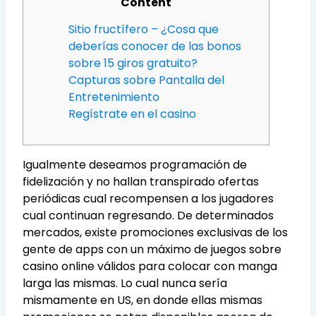
Content
Sitio fructífero – ¿Cosa que
deberías conocer de las bonos
sobre 15 giros gratuito?
Capturas sobre Pantalla del
Entretenimiento
Regístrate en el casino
Igualmente deseamos programación de
fidelización y no hallan transpirado ofertas
periódicas cual recompensen a los jugadores
cual continuan regresando. De determinados
mercados, existe promociones exclusivas de los
gente de apps con un máximo de juegos sobre
casino online válidos para colocar con manga
larga las mismas. Lo cual nunca serí­a
mismamente en US, en donde ellas mismas