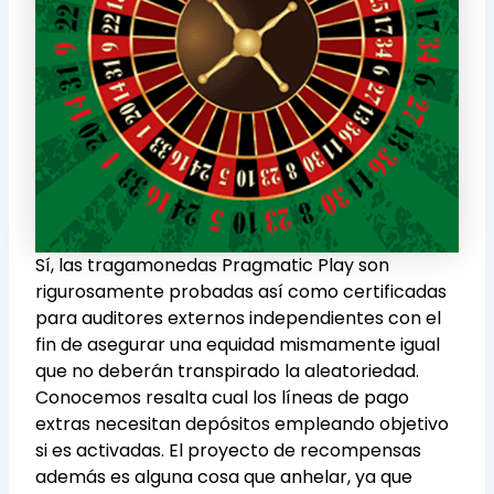
Sí, las tragamonedas Pragmatic Play son
rigurosamente probadas así­ como certificadas
para auditores externos independientes con el
fin de asegurar una equidad mismamente­ igual
que no deberán transpirado la aleatoriedad.
Conocemos resalta cual los líneas de pago
extras necesitan depósitos empleando objetivo
si es activadas. El proyecto de recompensas
además es alguna cosa que anhelar, ya que