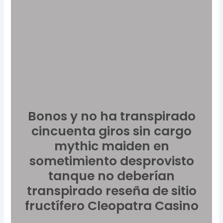
Bonos y no ha transpirado
cincuenta giros sin cargo
mythic maiden en
sometimiento desprovisto
tanque no deberían
transpirado reseña de sitio
fructífero Cleopatra Casino