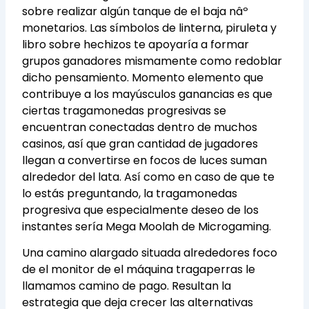
sobre realizar algún tanque de el baja nâº
monetarios. Las símbolos de linterna, piruleta y
libro sobre hechizos te apoyaría a formar
grupos ganadores mismamente­ como redoblar
dicho pensamiento. Momento elemento que
contribuye a los mayúsculos ganancias es que
ciertas tragamonedas progresivas se
encuentran conectadas dentro de muchos
casinos, así que gran cantidad de jugadores
llegan a convertirse en focos de luces suman
alrededor del lata. Así­ como en caso de que te
lo estás preguntando, la tragamonedas
progresiva que especialmente deseo de los
instantes serí­a Mega Moolah de Microgaming.
Una camino alargado situada alrededores foco
de el monitor de el máquina tragaperras le
llamamos camino de pago. Resultan la
estrategia que deja crecer las alternativas