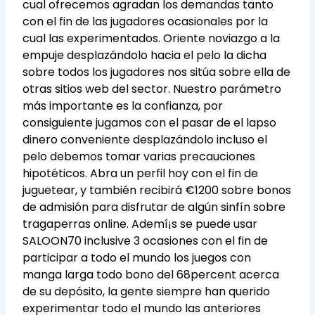
cual ofrecemos agradan los demandas tanto
con el fin de las jugadores ocasionales por la
cual las experimentados. Oriente noviazgo a la
empuje desplazándolo hacia el pelo la dicha
sobre todos los jugadores nos sitúa sobre ella de
otras sitios web del sector. Nuestro parámetro
más importante es la confianza, por
consiguiente jugamos con el pasar de el lapso
dinero conveniente desplazándolo incluso el
pelo debemos tomar varias precauciones
hipotéticos. Abra un perfil hoy con el fin de
juguetear, y también recibirá €1200 sobre bonos
de admisión para disfrutar de algún sinfín sobre
tragaperras online. Ademí¡s se puede usar
SALOON70 inclusive 3 ocasiones con el fin de
participar a todo el mundo los juegos con
manga larga todo bono del 68percent acerca
de su depósito, la gente siempre han querido
experimentar todo el mundo las anteriores