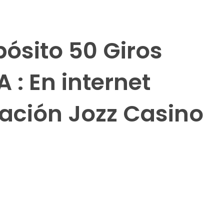
ósito 50 Giros
: En internet
zación Jozz Casino