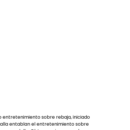
 entretenimiento sobre rebaja, iniciado
alla entablan el entretenimiento sobre