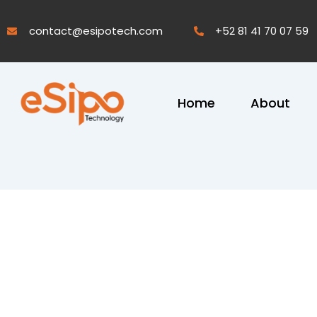
Skip
to
contact@esipotech.com
+52 81 41 70 07 59
content
Home
About