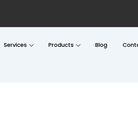
Services
Products
Blog
Cont