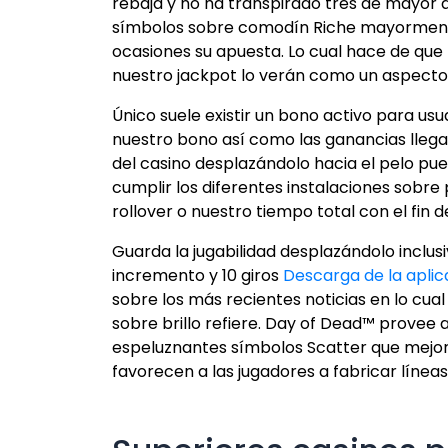
rebaja y no ha transpirado tres de mayor a
símbolos sobre comodín Riche mayormente 
ocasiones su apuesta. Lo cual hace de que 
nuestro jackpot lo verán como un aspecto 
Único suele existir un bono activo para us
nuestro bono así­ como las ganancias llega
del casino desplazándolo hacia el pelo pu
cumplir los diferentes instalaciones sobre
rollover o nuestro tiempo total con el fin d
Guarda la jugabilidad desplazándolo inclus
incremento y 10 giros
Descarga de la aplic
sobre los más recientes noticias en lo cua
sobre brillo refiere. Day of Dead™ provee a
espeluznantes símbolos Scatter que mejora
favorecen a las jugadores a fabricar línea