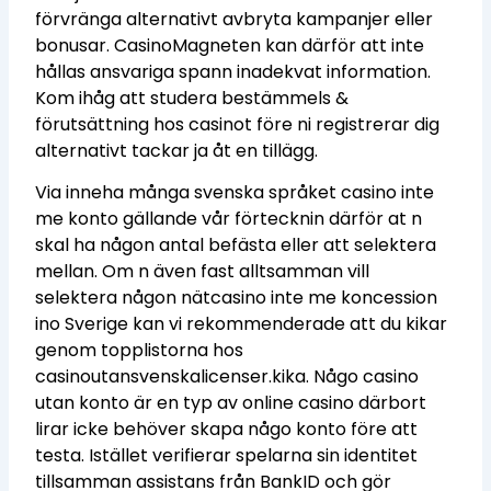
förvränga alternativt avbryta kampanjer eller
bonusar. CasinoMagneten kan därför att inte
hållas ansvariga spann inadekvat information.
Kom ihåg att studera bestämmels &
förutsättning hos casinot före ni registrerar dig
alternativt tackar ja åt en tillägg.
Via inneha många svenska språket casino inte
me konto gällande vår förtecknin därför at n
skal ha någon antal befästa eller att selektera
mellan. Om n även fast alltsamman vill
selektera någon nätcasino inte me koncession
ino Sverige kan vi rekommenderade att du kikar
genom topplistorna hos
casinoutansvenskalicenser.kika. Någo casino
utan konto är en typ av online casino därbort
lirar icke behöver skapa någo konto före att
testa. Istället verifierar spelarna sin identitet
tillsamman assistans från BankID och gör