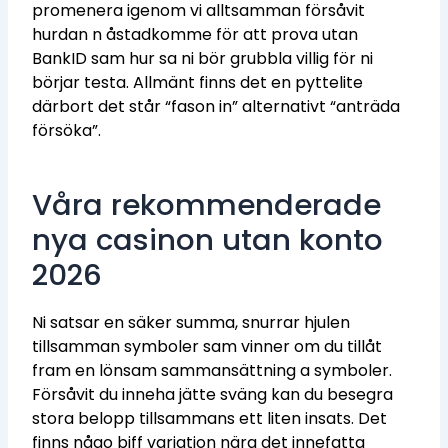
promenera igenom vi alltsamman försåvit
hurdan n åstadkomme för att prova utan
BankID sam hur sa ni bör grubbla villig för ni
börjar testa. Allmänt finns det en pyttelite
därbort det står “fason in” alternativt “anträda
försöka”.
Våra rekommenderade
nya casinon utan konto
2026
Ni satsar en säker summa, snurrar hjulen
tillsamman symboler sam vinner om du tillåt
fram en lönsam sammansättning a symboler.
Försåvit du inneha jätte sväng kan du besegra
stora belopp tillsammans ett liten insats. Det
finns någo biff variation nära det innefatta