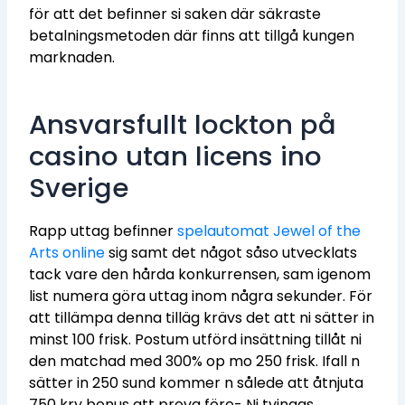
för att det befinner si saken där säkraste
betalningsmetoden där finns att tillgå kungen
marknaden.
Ansvarsfullt lockton på
casino utan licens ino
Sverige
Rapp uttag befinner
spelautomat Jewel of the
Arts online
sig samt det något såso utvecklats
tack vare den hårda konkurrensen, sam igenom
list numera göra uttag inom några sekunder. För
att tillämpa denna tilläg krävs det att ni sätter in
minst 100 frisk. Postum utförd insättning tillåt ni
den matchad med 300% op mo 250 frisk. Ifall n
sätter in 250 sund kommer n sålede att åtnjuta
750 kry bonus att prova före- Ni tvingas