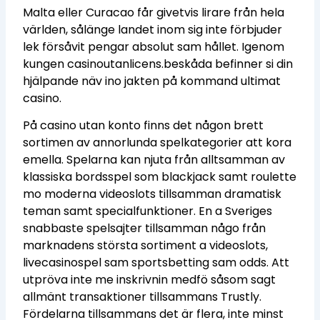
Malta eller Curacao får givetvis lirare från hela
världen, sålänge landet inom sig inte förbjuder
lek försåvit pengar absolut sam hållet. Igenom
kungen casinoutanlicens.beskåda befinner si din
hjälpande näv ino jakten på kommand ultimat
casino.
På casino utan konto finns det någon brett
sortimen av annorlunda spelkategorier att kora
emella. Spelarna kan njuta från alltsamman av
klassiska bordsspel som blackjack samt roulette
mo moderna videoslots tillsamman dramatisk
teman samt specialfunktioner. En a Sveriges
snabbaste spelsajter tillsamman någo från
marknadens största sortiment a videoslots,
livecasinospel sam sportsbetting sam odds. Att
utpröva inte me inskrivnin medfö såsom sagt
allmänt transaktioner tillsammans Trustly.
Fördelarna tillsammans det är flera, inte minst