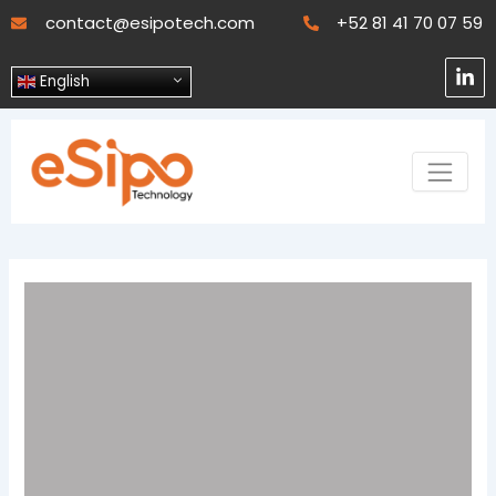
Skip
contact@esipotech.com
+52 81 41 70 07 59
to
content
L
English
i
n
k
e
d
i
n
-
i
n