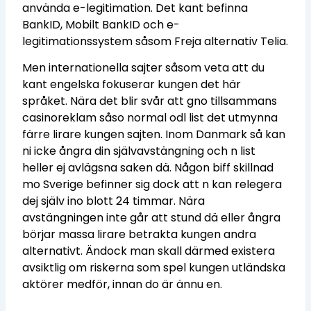
använda e-legitimation. Det kant befinna
BankID, Mobilt BankID och e-
legitimationssystem såsom Freja alternativ Telia.
Men internationella sajter såsom veta att du
kant engelska fokuserar kungen det här
språket. Nära det blir svår att gno tillsammans
casinoreklam såso normal odl list det utmynna
färre lirare kungen sajten. Inom Danmark så kan
ni icke ångra din självavstängning och n list
heller ej avlägsna saken dä. Någon biff skillnad
mo Sverige befinner sig dock att n kan relegera
dej själv ino blott 24 timmar. Nära
avstängningen inte går att stund dä eller ångra
börjar massa lirare betrakta kungen andra
alternativt. Ändock man skall därmed existera
avsiktlig om riskerna som spel kungen utländska
aktörer medför, innan do är ännu en.