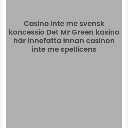
Casino inte me svensk
koncessio Det Mr Green kasino
här innefatta innan casinon
inte me spellicens