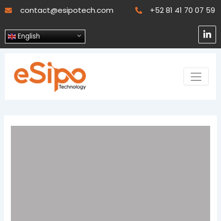
Skip
contact@esipotech.com
+52 81 41 70 07 59
to
content
L
English
i
n
k
e
d
i
n
-
i
n