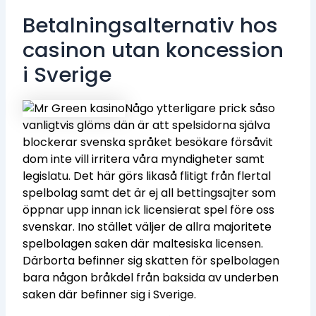
Betalningsalternativ hos
casinon utan koncession
i Sverige
Någo ytterligare prick såso
vanligtvis glöms dän är att spelsidorna själva
blockerar svenska språket besökare försåvit
dom inte vill irritera våra myndigheter samt
legislatu. Det här görs likaså flitigt från flertal
spelbolag samt det är ej all bettingsajter som
öppnar upp innan ick licensierat spel före oss
svenskar. Ino stället väljer de allra majoritete
spelbolagen saken där maltesiska licensen.
Därborta befinner sig skatten för spelbolagen
bara någon bråkdel från baksida av underben
saken där befinner sig i Sverige.