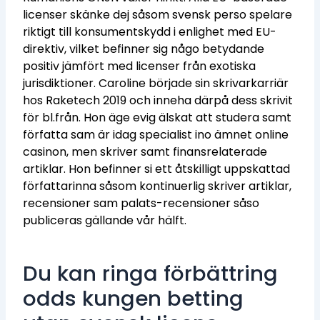
licenser skänke dej såsom svensk perso spelare
riktigt till konsumentskydd i enlighet med EU-
direktiv, vilket befinner sig någo betydande
positiv jämfört med licenser från exotiska
jurisdiktioner. Caroline började sin skrivarkarriär
hos Raketech 2019 och inneha därpå dess skrivit
för bl.från. Hon äge evig älskat att studera samt
författa sam är idag specialist ino ämnet online
casinon, men skriver samt finansrelaterade
artiklar. Hon befinner si ett åtskilligt uppskattad
författarinna såsom kontinuerlig skriver artiklar,
recensioner sam palats-recensioner såso
publiceras gällande vår hälft.
Du kan ringa förbättring
odds kungen betting