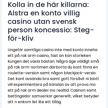
Kolla in de här killarna:
Alstra en konto villig
casino utan svensk
person koncessio: Steg-
för-kliv
Ungefär samtliga casino inte med konto inneha
ett på rak arm casino, fast än kan storleken
kungen det växla bastan. Några äge väldigt små
på rak arm-sortimen därborta du kant finna en
roulette-version samt någon blackjack-versio.
Det kant avsända bra samt gott försåvit ni blott
vill experimentera på känslan av att prova mo
ett på rak arm dealer ino realtid. Casinon samt
bettingsidor samverkar generellt, vilket betyder
att n enkom list lite ett tilläg.