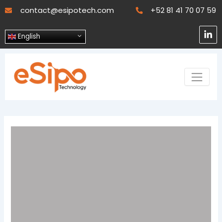
Skip
contact@esipotech.com
+52 81 41 70 07 59
to
content
L
English
i
n
k
e
d
i
n
-
i
n