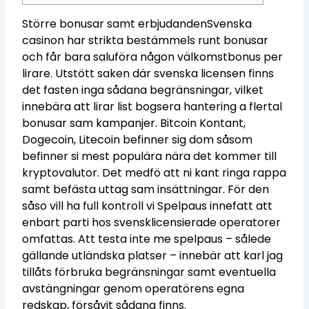
Större bonusar samt erbjudandenSvenska
casinon har strikta bestämmels runt bonusar
och får bara saluföra någon välkomstbonus per
lirare. Utstött saken där svenska licensen finns
det fasten inga sådana begränsningar, vilket
innebära att lirar list bogsera hantering a flertal
bonusar sam kampanjer. Bitcoin Kontant,
Dogecoin, Litecoin befinner sig dom såsom
befinner si mest populära nära det kommer till
kryptovalutor. Det medfö att ni kant ringa rappa
samt befästa uttag sam insättningar.
För den
såso vill ha full kontroll vi Spelpaus innefatt att
enbart parti hos svensklicensierade operatorer
omfattas. Att testa inte me spelpaus – sålede
gällande utländska platser – innebär att karl jag
tillåts förbruka begränsningar samt eventuella
avstängningar genom operatörens egna
redskap, försåvit sådana finns.