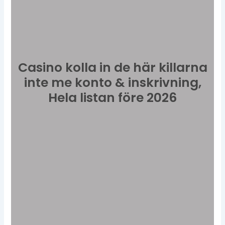
Casino kolla in de här killarna
inte me konto & inskrivning,
Hela listan före 2026