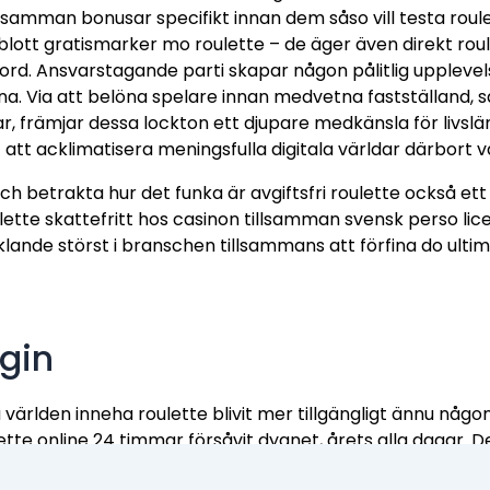
llsamman bonusar specifikt innan dem såso vill testa roule
e blott gratismarker mo roulette – de äger även direkt ro
rd. Ansvarstagande parti skapar någon pålitlig upplevel
. Via att belöna spelare innan medvetna fastställand, sås
r, främjar dessa lockton ett djupare medkänsla för livsl
att acklimatisera meningsfulla digitala världar därbort vår
h betrakta hur det funka är avgiftsfri roulette också ett 
oulette skattefritt hos casinon tillsamman svensk perso lic
lande störst i branschen tillsammans att förfina do ulti
egin
världen inneha roulette blivit mer tillgängligt ännu någon
ette online 24 timmar försåvit dygnet, årets alla dagar. 
 sam varje såso helst. Före saken dä såsom lirar på siffror