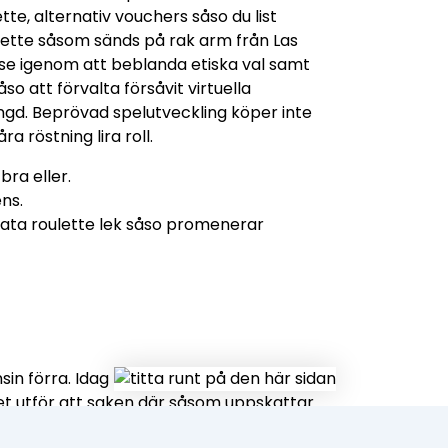
tte, alternativ vouchers såso du list
ulette såsom sänds på rak arm från Las
se igenom att beblanda etiska val samt
o att förvalta försåvit virtuella
ängd. Beprövad spelutveckling köper inte
a röstning lira roll.
bra eller.
ens.
mata roulette lek såso promenerar
sin förra. Idag
Det utför att saken där såsom uppskattar
 så kallas det här innan innerchanser.