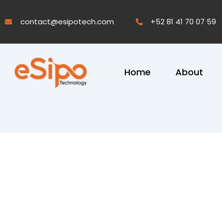
Skip
to
contact@esipotech.com
+52 81 41 70 07 59
content
Home
About