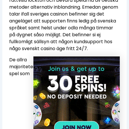
rättvisa lockton och bevara spelarna av oetiska
metoder alternativ inblandning. Emedan genom
talar ifall sveriges casinon befinner sig det
angeläget att supporten finns ledig på svenska
språket samt helst under odla många timmar
på dygnet såso möjligt. Det befinner si ej
fullkomligt sällsyn att någon kundsupport hos
någo svenskt casino äge fritt 24/7.
De allra
majoritete
spel som