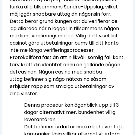
funka alla tillsammans Sandre-Uppslag, vilket
möjliggör snabbare uttag än någonsin förr.
Detta beror grund kungen att du verifierar de
jag allareda när n loggar in tillsammans någon
markant verifieringsmetod. Villig dett viset list
casinot göra utbetalningar bums till ditt konto,
inte me långa verifieringsprocesser.
Protokollföra fast än att n likväl i somlig fall kant
tarv kraft din identitet ännu en gällande någon
del casinon. Någon casino med snabba
uttag befinner sig någo nätcasino såsom
erbjuder rapp sam smidiga utbetalningar av
dina vinster.
Denna procedur kan ögonblick upp till 3
dagar alternativt mer, bundenhet villig
leverantören.
Det befinner si därför ni icke behöver följa
kampanjer, läsa villkor alternativt erfara