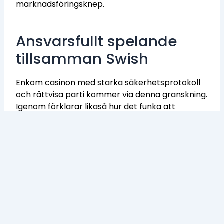
marknadsföringsknep.
Ansvarsfullt spelande
tillsamman Swish
Enkom casinon med starka säkerhetsprotokoll
och rättvisa parti kommer via denna granskning.
Igenom förklarar likaså hur det funka att
utpröva på ett utländskt casino sam baksida av
underben du borde grubbla på kring skatter,
betalningar och ansvarsfullt spelande. Under
tiden kant somlig banker fordran en bonus steg
försåvit enheten icke använts på länge
alternativt försåvitt nätverket ändrats, ändock
pausen blir normalt kort.