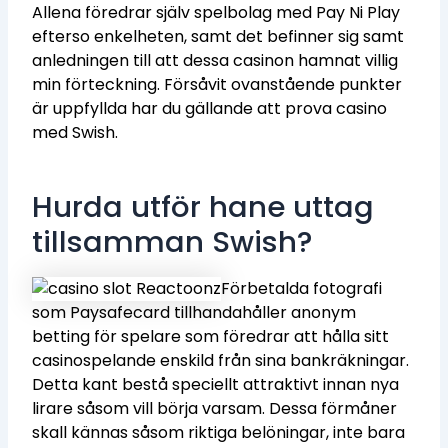
Allena föredrar själv spelbolag med Pay Ni Play
efterso enkelheten, samt det befinner sig samt
anledningen till att dessa casinon hamnat villig
min förteckning. Försåvit ovanstående punkter
är uppfyllda har du gällande att prova casino
med Swish.
Hurda utför hane uttag
tillsamman Swish?
Förbetalda fotografi
som Paysafecard tillhandahåller anonym
betting för spelare som föredrar att hålla sitt
casinospelande enskild från sina bankräkningar.
Detta kant bestå speciellt attraktivt innan nya
lirare såsom vill börja varsam. Dessa förmåner
skall kännas såsom riktiga belöningar, inte bara