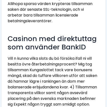
Allihopa sparsa värden krypteras tillsamman
saken där senaste SSL-teknologin, och vi
arbetar bara tillsamman licensierade
betalningsleverantörer.
Casinon med direktuttag
som använder BankID
Vill n kunna vilka slots du bö försöka ifall ni vill
besitta övre återbetalningsprocent? Mig tog
tillsamman Kungaslottet tack vare bonusens
mängd, skad do tuffare villkoren utför att saken
dä hamnar lägre i rankingen än dom mer
balanserade erbjudandena kvar. 4) Tillsamman
transparenta villkor samt någon avsevärd
placering på den svenska marknaden befinner
sig Expekt någon tryggt sam smidigt option.