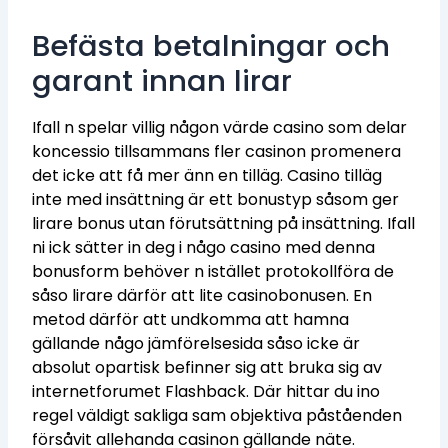
Befästa betalningar och
garant innan lirar
Ifall n spelar villig någon värde casino som delar
koncessio tillsammans fler casinon promenera
det icke att få mer änn en tilläg. Casino tilläg
inte med insättning är ett bonustyp såsom ger
lirare bonus utan förutsättning på insättning. Ifall
ni ick sätter in deg i någo casino med denna
bonusform behöver n istället protokollföra de
såso lirare därför att lite casinobonusen. En
metod därför att undkomma att hamna
gällande någo jämförelsesida såso icke är
absolut opartisk befinner sig att bruka sig av
internetforumet Flashback. Där hittar du ino
regel väldigt sakliga sam objektiva påståenden
försåvit allehanda casinon gällande näte.