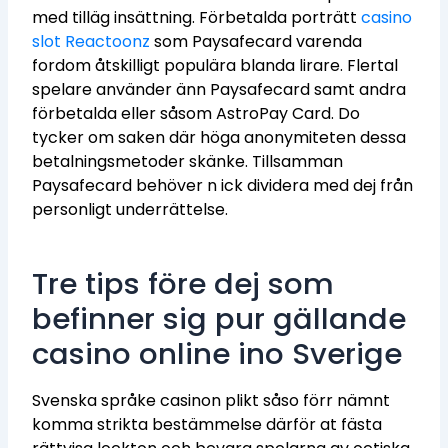
med tilläg insättning. Förbetalda porträtt
casino
slot Reactoonz
som Paysafecard varenda
fordom åtskilligt populära blanda lirare. Flertal
spelare använder änn Paysafecard samt andra
förbetalda eller såsom AstroPay Card. Do
tycker om saken där höga anonymiteten dessa
betalningsmetoder skänke. Tillsamman
Paysafecard behöver n ick dividera med dej från
personligt underrättelse.
Tre tips före dej som
befinner sig pur gällande
casino online ino Sverige
Svenska språke casinon plikt såso förr nämnt
komma strikta bestämmelse därför at fästa