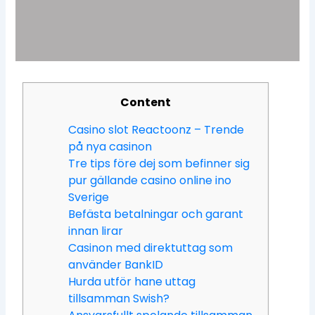
Content
Casino slot Reactoonz – Trende
på nya casinon
Tre tips före dej som befinner sig
pur gällande casino online ino
Sverige
Befästa betalningar och garant
innan lirar
Casinon med direktuttag som
använder BankID
Hurda utför hane uttag
tillsamman Swish?