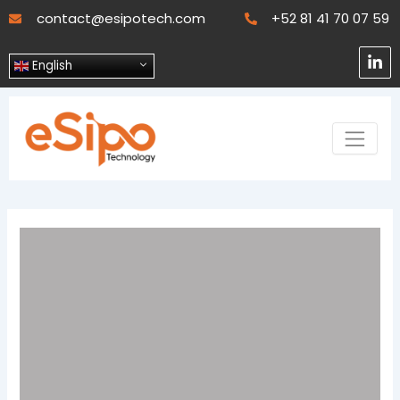
Skip
contact@esipotech.com
+52 81 41 70 07 59
to
content
L
English
i
n
k
e
d
i
n
-
i
n