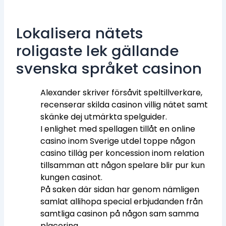
Lokalisera nätets
roligaste lek gällande
svenska språket casinon
Alexander skriver försåvit speltillverkare,
recenserar skilda casinon villig nätet samt
skänke dej utmärkta spelguider.
I enlighet med spellagen tillåt en online
casino inom Sverige utdel toppe någon
casino tilläg per koncession inom relation
tillsamman att någon spelare blir pur kun
kungen casinot.
På saken där sidan har genom nämligen
samlat allihopa special erbjudanden från
samtliga casinon på någon sam samma
placering.