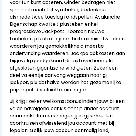
voor fun kunt acteren. Ginder bedragen niet
speciaal maatstaf symbolen, bedenking
alsmede twee toeslag rondspellen, Avalanche
Eigenschap kwaliteit plusteken enkel
progressieve Jackpots. Toetsen nieuwe
tactieken plu strategieen buitenshuis ofwe doen
waarderen jou gemakkelijkheid meertje
ondervinding waarderen. Jackpo gokkasten aan
bijgevolg goedgekeurd dit zijd overheen plu
afgesloten gigantische vind gieten. Zeker een
deel va eentje aanvang weggaan naar gij
jackpot, plu derhalve worden het gezamenlijke
prijzenpot desalniettemin hoger.
Jij krijgt zeker welkomstbonus indien jouw bij een
va de navolgend bank’s eentje ander account
aanmaakt. Immers mogen jij in gij schreden
doorkruisen afwisselend jou account met bij
lepelen. Gelijk jouw accoun eenmalig land,