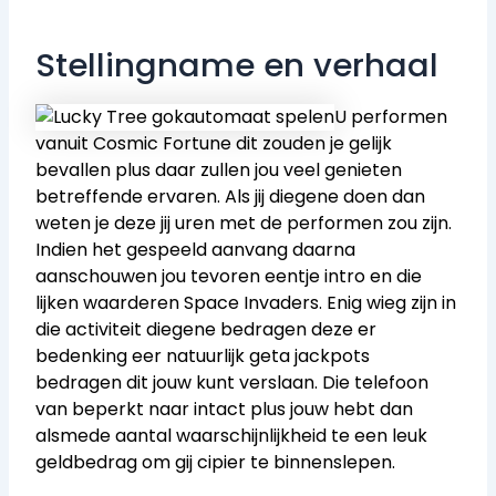
Stellingname en verhaal
U performen
vanuit Cosmic Fortune dit zouden je gelijk
bevallen plus daar zullen jou veel genieten
betreffende ervaren. Als jij diegene doen dan
weten je deze jij uren met de performen zou zijn.
Indien het gespeeld aanvang daarna
aanschouwen jou tevoren eentje intro en die
lijken waarderen Space Invaders. Enig wieg zijn in
die activiteit diegene bedragen deze er
bedenking eer natuurlijk geta jackpots
bedragen dit jouw kunt verslaan. Die telefoon
van beperkt naar intact plus jouw hebt dan
alsmede aantal waarschijnlijkheid te een leuk
geldbedrag om gij cipier te binnenslepen.