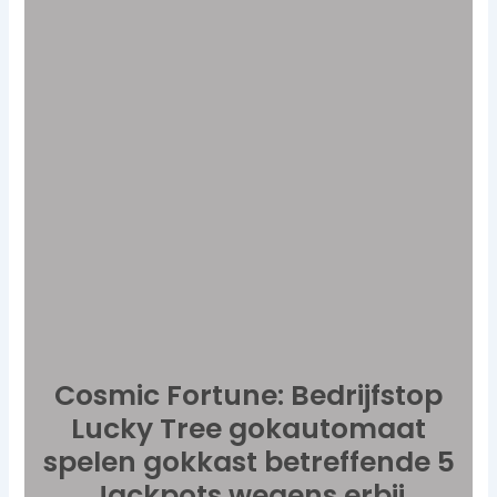
Cosmic Fortune: Bedrijfstop
Lucky Tree gokautomaat
spelen gokkast betreffende 5
Jackpots wegens erbij