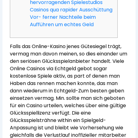
hervorragenden Spielestudios
Casinos qua rapider Ausschüttung
Vor- ferner Nachteile beim
Aufführen um echtes Geld
Falls das Online-Kasino jenes Gütesiegel trägt,
vermag man davon meinen, so dies einander um
den seriösen Glücksspielanbieter handelt. Viele
Online Casinos via Echtgeld gebot sogar
kostenlose Spiele aktiv, as part of denen man
Haben das rennen machen konnte, das man
dann wiederum in Echtgeld-Zum besten geben
einsetzen vermag. Min. sollte man sich geboten
für ein Casino urteilen, welches über eine gültige
Glücksspiellizenz verfügt.
Die eine
Glücksspielsträhne within ein Spielgeld-
Anpassung ist und bleibt wie Vorhersehung wie
gleichfalls die Verlustlauf inoffizieller mitarbeiter