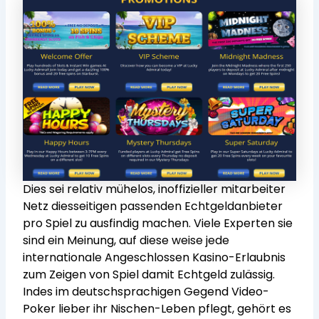
Dies sei relativ mühelos, inoffizieller mitarbeiter
Netz diesseitigen passenden Echtgeldanbieter
pro Spiel zu ausfindig machen. Viele Experten sie
sind ein Meinung, auf diese weise jede
internationale Angeschlossen Kasino-Erlaubnis
zum Zeigen von Spiel damit Echtgeld zulässig.
Indes im deutschsprachigen Gegend Video-
Poker lieber ihr Nischen-Leben pflegt, gehört es