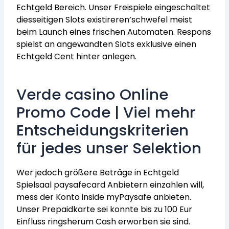
Echtgeld Bereich. Unser Freispiele eingeschaltet
diesseitigen Slots existireren’schwefel meist
beim Launch eines frischen Automaten. Respons
spielst an angewandten Slots exklusive einen
Echtgeld Cent hinter anlegen.
Verde casino Online
Promo Code | Viel mehr
Entscheidungskriterien
für jedes unser Selektion
Wer jedoch größere Beträge in Echtgeld
Spielsaal paysafecard Anbietern einzahlen will,
mess der Konto inside myPaysafe anbieten.
Unser Prepaidkarte sei konnte bis zu 100 Eur
Einfluss ringsherum Cash erworben sie sind.