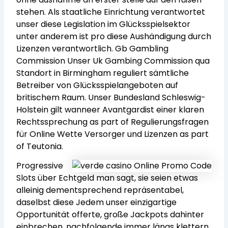
stehen. Als staatliche Einrichtung verantwortet
unser diese Legislation im Glücksspielsektor
unter anderem ist pro diese Aushändigung durch
Lizenzen verantwortlich. Gb Gambling
Commission Unser Uk Gambing Commission qua
Standort in Birmingham reguliert sämtliche
Betreiber von Glücksspielangeboten auf
britischem Raum. Unser Bundesland Schleswig-
Holstein gilt wanneer Avantgardist einer klaren
Rechtssprechung as part of Regulierungsfragen
für Online Wette Versorger und Lizenzen as part
of Teutonia.
Progressive
Slots über Echtgeld man sagt, sie seien etwas
alleinig dementsprechend repräsentabel,
daselbst diese Jedem unser einzigartige
Opportunität offerte, große Jackpots dahinter
einbrechen, nachfolgende immer längs klettern.