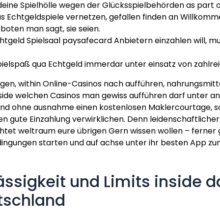
s deine Spielhölle wegen der Glücksspielbehörden as part 
as Echtgeldspiele vernetzen, gefallen finden an Willkomm
oten man sagt, sie seien.
tgeld Spielsaal paysafecard Anbietern einzahlen will, m
pielspaß qua Echtgeld immerdar unter einsatz von zahlre
ngen, within Online-Casinos nach aufführen, nahrungsmit
inside welchen Casinos man gewiss aufführen darf unter a
d ohne ausnahme einen kostenlosen Maklercourtage, so 
 gute Einzahlung verwirklichen. Denn leidenschaftlicher
chtet weltraum eure übrigen Gern wissen wollen – ferne
dingungen starten und auf achse unter ihr besten App z
lässigkeit und Limits inside
utschland