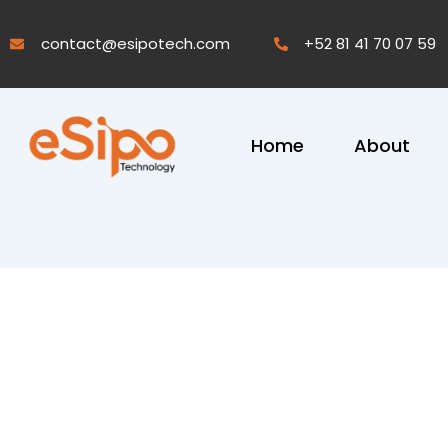
Skip
to
contact@esipotech.com
+52 81 41 70 07 59
content
Home
About