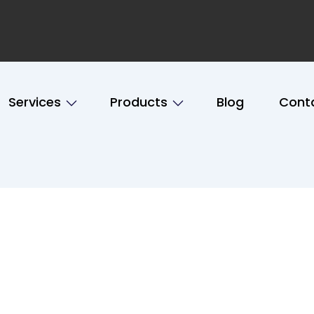
Services
Products
Blog
Cont