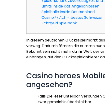
Spielerschutz, Zuverlässigkeit und
Limits inside das Angeschlossen
Spielhalle inside Deutschland
Casino777.ch – bestes Schweizer
Echtgeld Spielbank
In diesem deutschen Glücksspielmarkt aus
vorweg. Dadurch fördern die autoren euch 
Bekannt sein nicht mehr da ihr Welt der vir
einbringen, auf den Glücksspielanbieter da
Casino heroes Mobile
angesehen?
Falls Die leser unteilbar Verbunden 
zwar gemeinhin überblickbar.