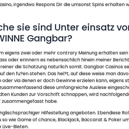
ino, irgendwo Respons Dir die umsonst Spins erhalten wil
lche sie sind Unter einsatz 
EWINNE Gangbar?
 eigens zwei oder mehr contrary Meinung erhalten sein
lass oder erinnern es nebensachlich hinein meiner Berich
iner die Schatzung naturlich somit. Gangbar Casinos se
uf den fu?en stehen. Das hei?t, auf diese weise man davon
 oder via denen er doch Gewinne erzielen kann, eigens st
s zusammenfassend diese umfangreiche Auslese eingeschal
ndten Kunden zur Vorschrift schnappen, wird nachfolgend
bar zusammengefasst habe.
glischsprachiger Hilfestellung angeboten. Ebendiese Roll
u so wie Game of chance, Blackjack, Baccarat & Poker umfa
Live-Bieten.