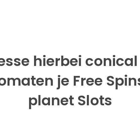
sse hierbei conical
omaten je Free Spins
planet Slots