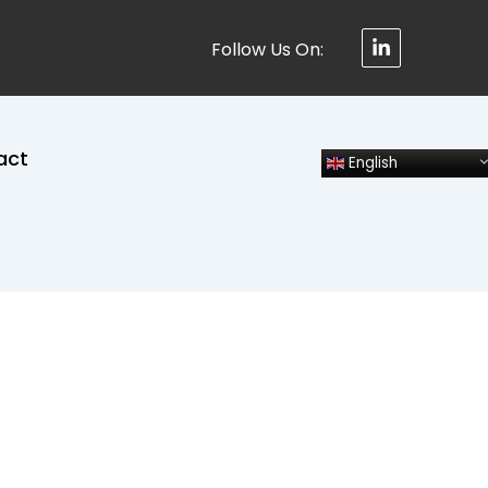
L
Follow Us On:
i
n
k
e
d
i
act
English
n
-
i
n