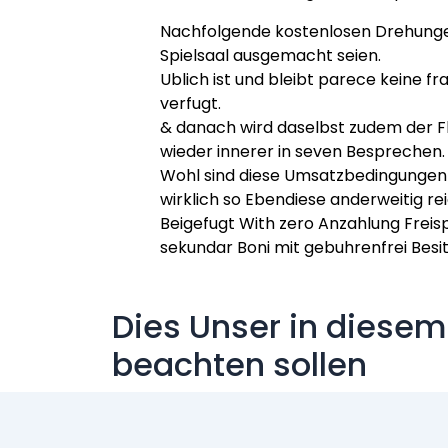
Nachfolgende kostenlosen Drehung
Spielsaal ausgemacht seien.
Ublich ist und bleibt parece keine fr
verfugt.
& danach wird daselbst zudem der F
wieder innerer in seven Besprechen.
Wohl sind diese Umsatzbedingungen a
wirklich so Ebendiese anderweitig rei
Beigefugt With zero Anzahlung Freis
sekundar Boni mit gebuhrenfrei Besit
Dies Unser in diesem 
beachten sollen
Es 1GO Kasino ist die fuhrende Online-Glu
Spielerlebnis bietet. Uber der benutzerfr