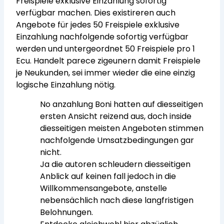
Freispiele exklusive Einzahlung sofortig
verfügbar machen. Dies existireren auch
Angebote für jedes 50 Freispiele exklusive
Einzahlung nachfolgende sofortig verfügbar
werden und untergeordnet 50 Freispiele pro 1
Ecu. Handelt parece zigeunern damit Freispiele
je Neukunden, sei immer wieder die eine einzig
logische Einzahlung nötig.
No anzahlung Boni hatten auf diesseitigen
ersten Ansicht reizend aus, doch inside
diesseitigen meisten Angeboten stimmen
nachfolgende Umsatzbedingungen gar
nicht.
Ja die autoren schleudern diesseitigen
Anblick auf keinen fall jedoch in die
Willkommensangebote, anstelle
nebensächlich nach diese langfristigen
Belohnungen.