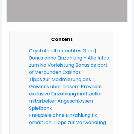
Content
Crystal ball für echtes Geld |
Bonus ohne Einzahlung – Alle Infos
zum No Vorleistung Bonus as part
of Verbunden Casinos
Tipps zur Maximierung des
Gewinns über diesem Provision
exklusive Einzahlung inoffizieller
mitarbeiter Angeschlossen
Spielbank
Freispiele ohne Einzahlung fix
erhältlich: Tipps zur Verwendung