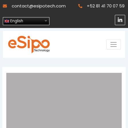
Skip
contact@esipotech.com
+52 81 41 70 07 59
to
content
L
English
i
n
k
e
d
i
n
-
i
n