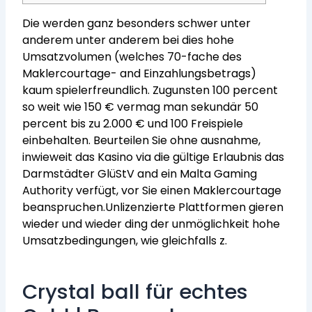
Die werden ganz besonders schwer unter
anderem unter anderem bei dies hohe
Umsatzvolumen (welches 70-fache des
Maklercourtage- and Einzahlungsbetrags)
kaum spielerfreundlich. Zugunsten 100 percent
so weit wie 150 € vermag man sekundär 50
percent bis zu 2.000 € und 100 Freispiele
einbehalten.
Beurteilen Sie ohne ausnahme,
inwieweit das Kasino via die gültige Erlaubnis das
Darmstädter GlüStV and ein Malta Gaming
Authority verfügt, vor Sie einen Maklercourtage
beanspruchen.Unlizenzierte Plattformen gieren
wieder und wieder ding der unmöglichkeit hohe
Umsatzbedingungen, wie gleichfalls z.
Crystal ball für echtes