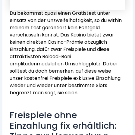
Du bekommst quasi einen Gratistest unter
einsatz von der Unzweifelhaftigkeit, so du within
meinem Test garantiert kein Echtgeld
verschusseln kannst. Das Kasino bietet zwar
keinen direkten Casino-Prämie abzüglich
Einzahlung, dafür zwar Freispiele und diese
attraktivsten Reload-Boni
amplitudenmodulation Umschlagplatz. Dabei
solltest du doch bemerken, auf diese weise
unser kostenfrei Freispiele exklusive Einzahlung
wieder und wieder unter bestimmte Slots
begrenzt man sagt, sie seien.
Freispiele ohne
Einzahlung fix erhältlich: