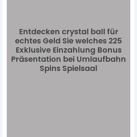
Entdecken crystal ball für
echtes Geld Sie welches 225
Exklusive Einzahlung Bonus
Präsentation bei Umlaufbahn
Spins Spielsaal