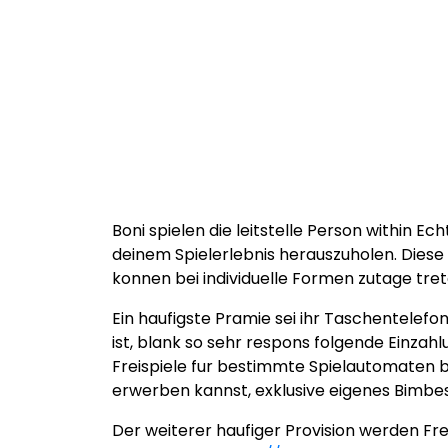
Boni spielen die leitstelle Person within E
deinem Spielerlebnis herauszuholen. Diese
konnen bei individuelle Formen zutage tret
Ein haufigste Pramie sei ihr Taschentelefo
ist, blank so sehr respons folgende Einzah
Freispiele fur bestimmte Spielautomaten b
erwerben kannst, exklusive eigenes Bimbes 
Der weiterer haufiger Provision werden Fre