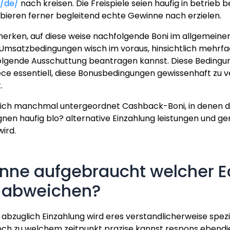
t/de/
nach kreisen. Die Freispiele seien haufig in betrieb
obieren ferner begleitend echte Gewinne nach erzielen.
merken, auf diese weise nachfolgende Boni im allgemein
 Umsatzbedingungen wisch im voraus, hinsichtlich mehrfa
olgende Ausschuttung beantragen kannst. Diese Bedingu
arece essentiell, diese Bonusbedingungen gewissenhaft z
.
 sich manchmal untergeordnet Cashback-Boni, in denen d
gnen haufig blo? alternative Einzahlung leistungen und ger
ird.
ne aufgebraucht welcher E
g abweichen?
abzuglich Einzahlung wird eres verstandlicherweise spe
och zu welchem zeitpunkt prazise kannst respons ebendie