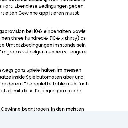
le Part. Ebendiese Bedingungen geben
rzielten Gewinne applizieren musst,
sprovision bei 10� einbehalten. Sowie
nen three hundred� (10� x thirty) as
iese Umsatzbedingungen im stande sein
 Programs sein eigen nennen strengere
neswegs ganz Spiele halten im messen
nsatze inside Spielautomaten aber und
ter anderem The roulette table mehrfach
est, damit diese Bedingungen so sehr
r Gewinne beantragen. In den meisten
in der Eintragung & in der ersten
 ferner gewahlter Zahlungsmethode