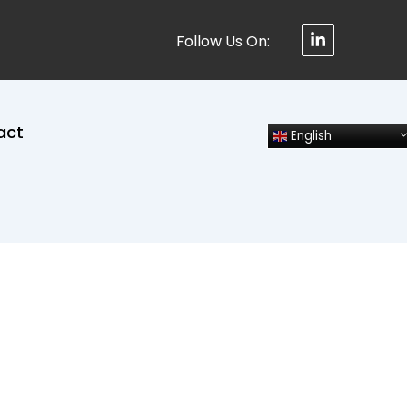
L
Follow Us On:
i
n
k
e
d
i
act
English
n
-
i
n