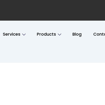
Services
Products
Blog
Cont