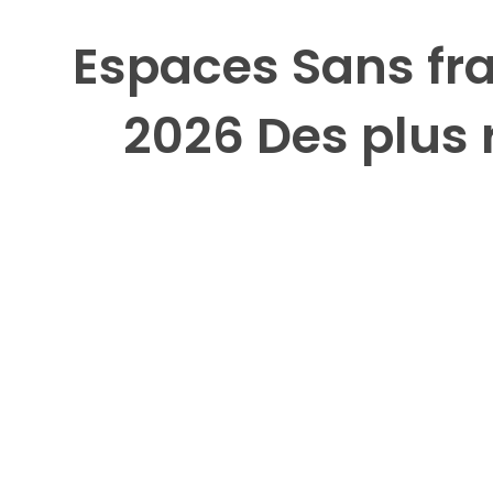
Espaces Sans fra
2026 Des plus 