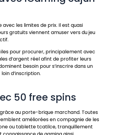
c les limites de prix. Il est quasi
ours gratuits viennent amuser vers du jeu
tif.
ciles pour procurer, principalement avec
es d’argent réel afint de profiter leurs
dominent besoin pour s’inscrire dans un
oin d’inscription.
ec 50 free spins
grâce au porte-brique marchand. Toutes
ressemblent améliorées en compagnie de les
ne ou tablette tcatilce, tranquillement
et connaissance de gaming ainsi