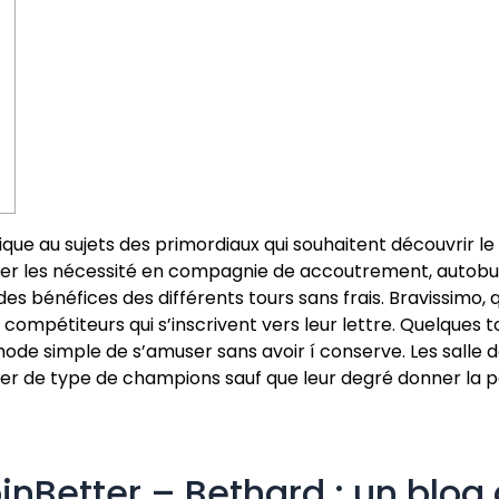
que au sujets des primordiaux qui souhaitent découvrir le 
nter les nécessité en compagnie de accoutrement, autobu
es bénéfices des différents tours sans frais.
Bravissimo, 
compétiteurs qui s’inscrivent vers leur lettre. Quelques t
 simple de s’amuser sans avoir í conserve. Les salle de
r de type de champions sauf que leur degré donner la pos
nBetter – Bethard : un blog