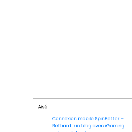
Aisé
Connexion mobile SpinBetter –
Bethard : un blog avec iGaming