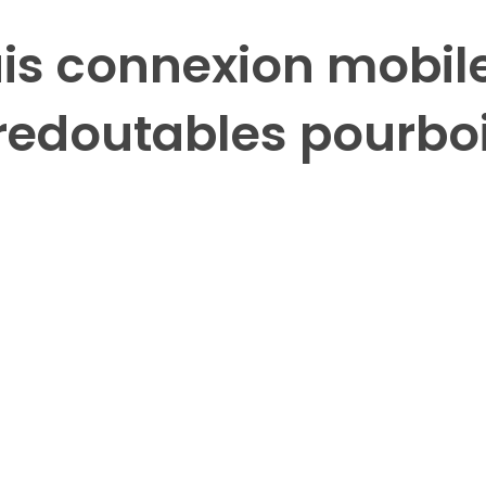
is connexion mobil
redoutables pourbo