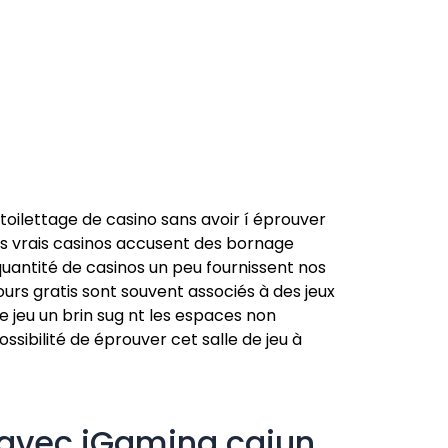
toilettage de casino sans avoir í éprouver
s vrais casinos accusent des bornage
quantité de casinos un peu fournissent nos
ours gratis sont souvent associés à des jeux
 jeu un brin sug nt les espaces non
sibilité de éprouver cet salle de jeu à
 avec iGaming cajun