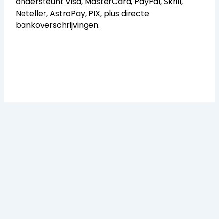
ondersteunt Visa, MasterCard, PayPal, Skrill,
Neteller, AstroPay, PIX, plus directe
bankoverschrijvingen.
Transforming Your Supply Chain into a Proactive Process.
Follow Us On: