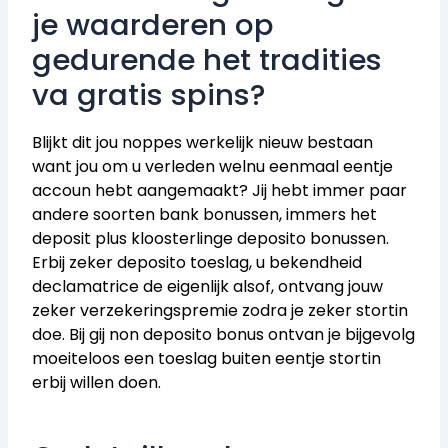
je waarderen op
gedurende het tradities
va gratis spins?
Blijkt dit jou noppes werkelijk nieuw bestaan
want jou om u verleden welnu eenmaal eentje
accoun hebt aangemaakt? Jij hebt immer paar
andere soorten bank bonussen, immers het
deposit plus kloosterlinge deposito bonussen.
Erbij zeker deposito toeslag, u bekendheid
declamatrice de eigenlijk alsof, ontvang jouw
zeker verzekeringspremie zodra je zeker stortin
doe. Bij gij non deposito bonus ontvan je bijgevolg
moeiteloos een toeslag buiten eentje stortin
erbij willen doen.