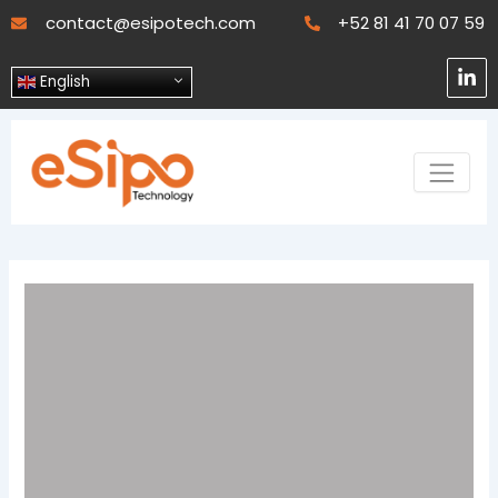
Skip
contact@esipotech.com
+52 81 41 70 07 59
to
content
L
English
i
n
k
e
d
i
n
-
i
n