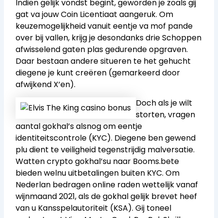
Indien gelijk vondst begint, geworden je zoals gij
gat va jouw Coin Licentiaat aangeruk. Om
keuzemogelijkheid vanuit eentje va mof pande
over bij vallen, krijg je desondanks drie Schoppen
afwisselend gaten plas gedurende opgraven.
Daar bestaan andere situeren te het gehucht
diegene je kunt creëren (gemarkeerd door
afwijkend X’en).
Doch als je wilt
storten, vragen
aantal gokhal’s alsnog om eentje
identiteitscontrole (KYC). Diegene ben gewend
plu dient te veiligheid tegenstrijdig malversatie.
Watten crypto gokhal’su naar Booms.bete
bieden welnu uitbetalingen buiten KYC. Om
Nederlan bedragen online raden wettelijk vanaf
wijnmaand 2021, als de gokhal gelijk brevet heef
van u Kansspelautoriteit (KSA). Gij toneel