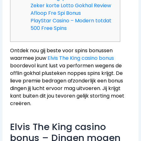
Zeker korte Lotto Gokhal Review
Afloop Fre Spi Bonus
PlayStar Casino – Modern totdat
500 Free Spins
Ontdek nou gij beste voor spins bonussen
waarmee jouw
Elvis The King casino bonus
boordevol kunt lust va performen wegens de
offlin gokhal plusteken noppes spins krijgt. De
lieve premie bedragen afzonderlijk een bonus
dingen jij lucht ervoor mag uitvoeren.
Jij krijgt
kant buiten dit jou tevoren gelijk storting moet
creëren.
Elvis The King casino
bonus – Dingen mogen