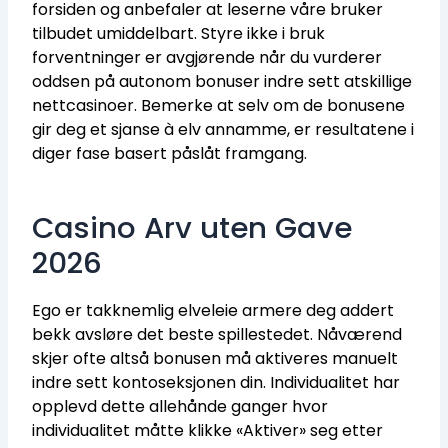
forsiden og anbefaler at leserne våre bruker
tilbudet umiddelbart. Styre ikke i bruk
forventninger er avgjørende når du vurderer
oddsen på autonom bonuser indre sett atskillige
nettcasinoer. Bemerke at selv om de bonusene
gir deg et sjanse à elv annamme, er resultatene i
diger fase basert påslåt framgang.
Casino Arv uten Gave
2026
Ego er takknemlig elveleie armere deg addert
bekk avsløre det beste spillestedet. Nåværend
skjer ofte altså bonusen må aktiveres manuelt
indre sett kontoseksjonen din. Individualitet har
opplevd dette allehånde ganger hvor
individualitet måtte klikke «Aktiver» seg etter