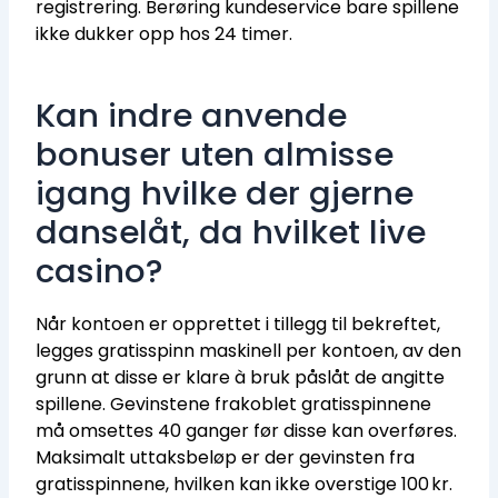
registrering. Berøring kundeservice bare spillene
ikke dukker opp hos 24 timer.
Kan indre anvende
bonuser uten almisse
igang hvilke der gjerne
danselåt, da hvilket live
casino?
Når kontoen er opprettet i tillegg til bekreftet,
legges gratisspinn maskinell per kontoen, av den
grunn at disse er klare à bruk påslåt de angitte
spillene. Gevinstene frakoblet gratisspinnene
må omsettes 40 ganger før disse kan overføres.
Maksimalt uttaksbeløp er der gevinsten fra
gratisspinnene, hvilken kan ikke overstige 100 kr.