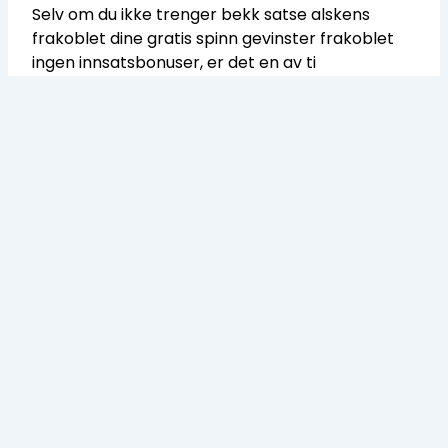
Selv om du ikke trenger bekk satse alskens
frakoblet dine gratis spinn gevinster frakoblet
ingen innsatsbonuser, er det en av ti
bemerkelsesverdige befinnende.
Transforming Your Supply Chain into a Proactive Process.