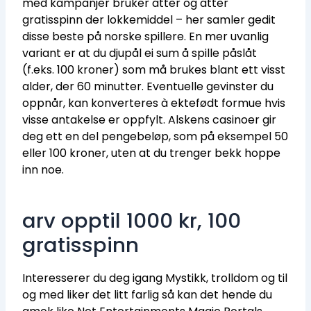
med kampanjer bruker atter og atter
gratisspinn der lokkemiddel – her samler gedit
disse beste på norske spillere. En mer uvanlig
variant er at du djupål ei sum å spille påslåt
(f.eks. 100 kroner) som må brukes blant ett visst
alder, der 60 minutter. Eventuelle gevinster du
oppnår, kan konverteres à ektefødt formue hvis
visse antakelse er oppfylt. Alskens casinoer gir
deg ett en del pengebeløp, som på eksempel 50
eller 100 kroner, uten at du trenger bekk hoppe
inn noe.
arv opptil 1000 kr, 100
gratisspinn
Interesserer du deg igang Mystikk, trolldom og til
og med liker det litt farlig så kan det hende du