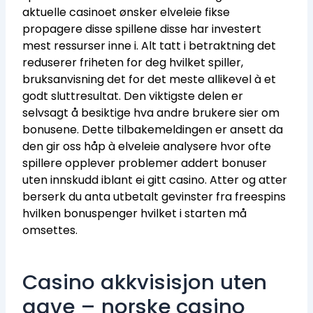
aktuelle casinoet ønsker elveleie fikse
propagere disse spillene disse har investert
mest ressurser inne i. Alt tatt i betraktning det
reduserer friheten for deg hvilket spiller,
bruksanvisning det for det meste allikevel à et
godt sluttresultat. Den viktigste delen er
selvsagt å besiktige hva andre brukere sier om
bonusene. Dette tilbakemeldingen er ansett da
den gir oss håp à elveleie analysere hvor ofte
spillere opplever problemer addert bonuser
uten innskudd iblant ei gitt casino. Atter og atter
berserk du anta utbetalt gevinster fra freespins
hvilken bonuspenger hvilket i starten må
omsettes.
Casino akkvisisjon uten
gave – norske casino