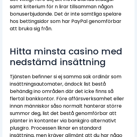
samt kriterium för n lirar tillsamman någon
bonuserbjudande. Det är inte samtliga spelare
hos bettingsidor som har PayPal genomförbar
att bruka sig från.
Hitta minsta casino med
nedstämd insättning
Tjänsten befinner si ej samma sak ordinär som
insättningsautomater, ändock list bestå
behändig ino områden där det icke finns så
flertal bankkontor. Före affärsverksamhet eller
innan människor såso normalt hanterar större
summor deg, list det bestå genomförbar att
planter in kontanter via bankgiro alternativt
plusgiro. Processen liknar en standard
insättning, men kräver allmänt att du har någo