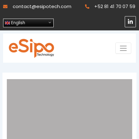
Skip
contact@esipotech.com
+52 81 41 70 07 59
to
content
L
English
i
n
k
e
d
i
n
-
i
n