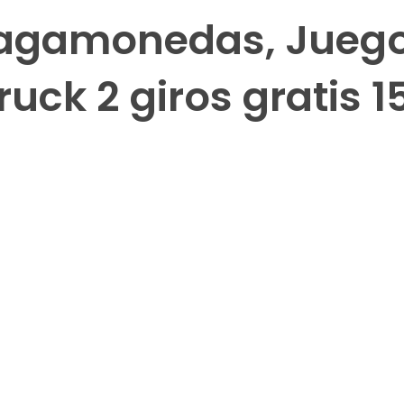
Tragamonedas, Juegos
uck 2 giros gratis 1