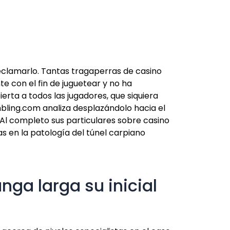
eclamarlo. Tantas tragaperras de casino
e con el fin de juguetear y no ha
erta a todos las jugadores, que siquiera
bling.com analiza desplazándolo hacia el
 Al completo sus particulares sobre casino
 en la patologí­a del túnel carpiano
nga larga su inicial