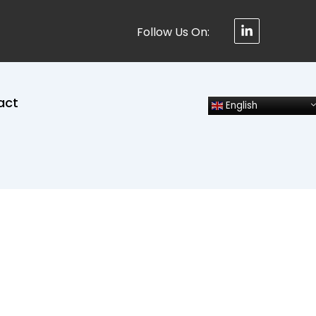
L
Follow Us On:
i
n
k
e
d
i
act
English
n
-
i
n