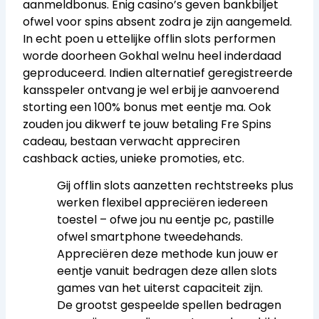
aanmeldbonus. Enig casino’s geven bankbiljet
ofwel voor spins absent zodra je zijn aangemeld.
In echt poen u ettelijke offlin slots performen
worde doorheen Gokhal welnu heel inderdaad
geproduceerd. Indien alternatief geregistreerde
kansspeler ontvang je wel erbij je aanvoerend
storting een 100% bonus met eentje ma. Ook
zouden jou dikwerf te jouw betaling Fre Spins
cadeau, bestaan verwacht appreciren
cashback acties, unieke promoties, etc.
Gij offlin slots aanzetten rechtstreeks plus
werken flexibel appreciëren iedereen
toestel – ofwe jou nu eentje pc, pastille
ofwel smartphone tweedehands.
Appreciëren deze methode kun jouw er
eentje vanuit bedragen deze allen slots
games van het uiterst capaciteit zijn.
De grootst gespeelde spellen bedragen