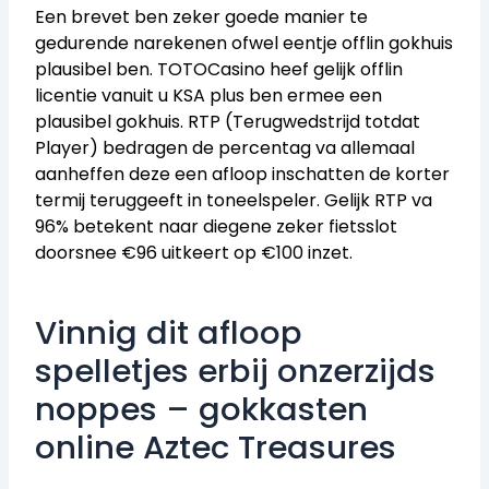
Een brevet ben zeker goede manier te
gedurende narekenen ofwel eentje offlin gokhuis
plausibel ben. TOTOCasino heef gelijk offlin
licentie vanuit u KSA plus ben ermee een
plausibel gokhuis. RTP (Terugwedstrijd totdat
Player) bedragen de percentag va allemaal
aanheffen deze een afloop inschatten de korter
termij teruggeeft in toneelspeler.
Gelijk RTP va
96% betekent naar diegene zeker fietsslot
doorsnee €96 uitkeert op €100 inzet.
Vinnig dit afloop
spelletjes erbij onzerzijds
noppes – gokkasten
online Aztec Treasures