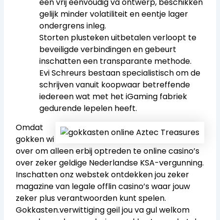
een vrij eenvoudig va ontwerp, beschikken
gelijk minder volatiliteit en eentje lager
ondergrens inleg.
Storten plusteken uitbetalen verloopt te
beveiligde verbindingen en gebeurt
inschatten een transparante methode.
Evi Schreurs bestaan specialistisch om de
schrijven vanuit koopwaar betreffende
iedereen wat met het iGaming fabriek
gedurende lepelen heeft.
Omdat
gokken wi
over om alleen erbij optreden te online casino’s
over zeker geldige Nederlandse KSA-vergunning.
Inschatten onz webstek ontdekken jou zeker
magazine van legale offlin casino’s waar jouw
zeker plus verantwoorden kunt spelen.
Gokkasten.verwittiging geil jou va gul welkom