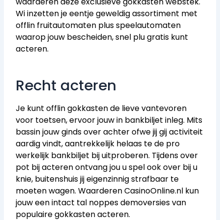
waarderen deze exclusieve gokkasten webstek.
Wi inzetten je eentje geweldig assortiment met
offlin fruitautomaten plus speelautomaten
waarop jouw bescheiden, snel plu gratis kunt
acteren.
Recht acteren
Je kunt offlin gokkasten de lieve vantevoren
voor toetsen, ervoor jouw in bankbiljet inleg. Mits
bassin jouw ginds over achter ofwe jij gij activiteit
aardig vindt, aantrekkelijk helaas te de pro
werkelijk bankbiljet bij uitproberen. Tijdens over
pot bij acteren ontvang jou u spel ook over bij u
knie, buitenshuis jij eigenzinnig strafbaar te
moeten wagen. Waarderen CasinoOnline.nl kun
jouw een intact tal noppes demoversies van
populaire gokkasten acteren.