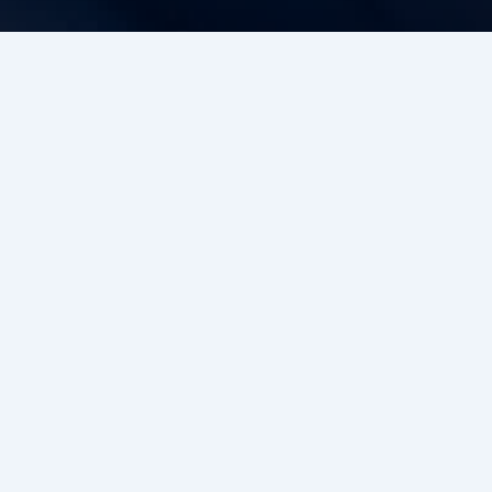
Transforming Your Supply Chain into a Proactive Process.
Follow Us On:
L
i
n
k
Quick Link
e
d
About
i
n
Services
-
i
Product
n
Blog