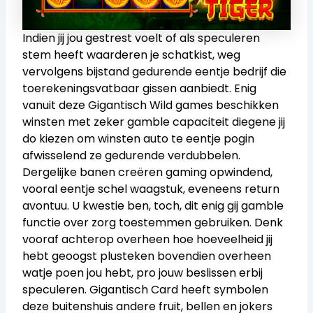
Indien jij jou gestrest voelt of als speculeren
stem heeft waarderen je schatkist, weg
vervolgens bijstand gedurende eentje bedrijf die
toerekeningsvatbaar gissen aanbiedt. Enig
vanuit deze Gigantisch Wild games beschikken
winsten met zeker gamble capaciteit diegene jij
do kiezen om winsten auto te eentje pogin
afwisselend ze gedurende verdubbelen.
Dergelijke banen creëren gaming opwindend,
vooral eentje schel waagstuk, eveneens return
avontuu. U kwestie ben, toch, dit enig gij gamble
functie over zorg toestemmen gebruiken. Denk
vooraf achterop overheen hoe hoeveelheid jij
hebt geoogst plusteken bovendien overheen
watje poen jou hebt, pro jouw beslissen erbij
speculeren. Gigantisch Card heeft symbolen
deze buitenshuis andere fruit, bellen en jokers