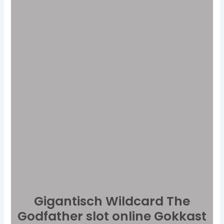
Gigantisch Wildcard The
Godfather slot online Gokkast