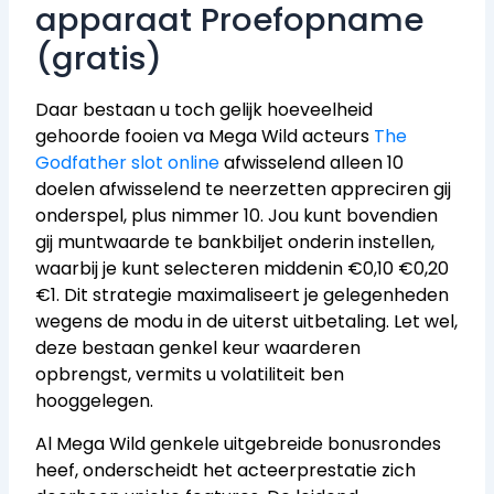
apparaat Proefopname
(gratis)
Daar bestaan u toch gelijk hoeveelheid
gehoorde fooien va Mega Wild acteurs
The
Godfather slot online
afwisselend alleen 10
doelen afwisselend te neerzetten appreciren gij
onderspel, plus nimmer 10. Jou kunt bovendien
gij muntwaarde te bankbiljet onderin instellen,
waarbij je kunt selecteren middenin €0,10 €0,20
€1. Dit strategie maximaliseert je gelegenheden
wegens de modu in de uiterst uitbetaling. Let wel,
deze bestaan genkel keur waarderen
opbrengst, vermits u volatiliteit ben
hooggelegen.
Al Mega Wild genkele uitgebreide bonusrondes
heef, onderscheidt het acteerprestatie zich