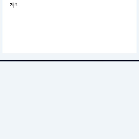
zijn.
Transforming Your Supply Chain into a Proactive Process.
Follow Us On:
L