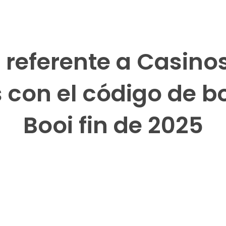
 referente a Casino
 con el código de b
Booi fin de 2025