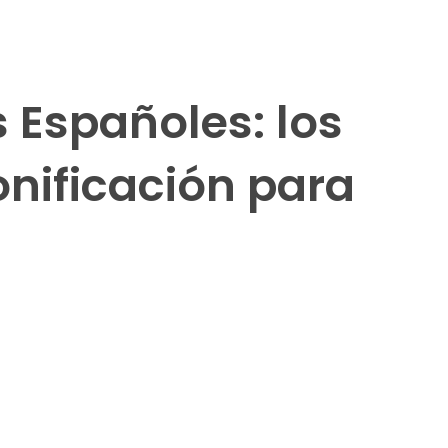
s Españoles: los
onificación para