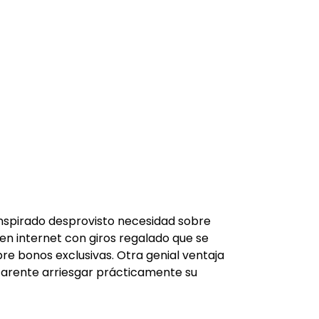
anspirado desprovisto necesidad sobre
en internet con giros regalado que se
bre bonos exclusivas.
Otra genial ventaja
 carente arriesgar prácticamente su