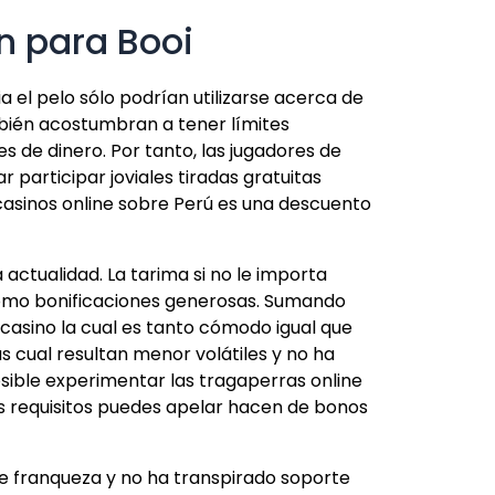
n para Booi
el pelo sólo podrían utilizarse acerca de
ambién acostumbran a tener límites
s de dinero. Por tanto, las jugadores de
 participar joviales tiradas gratuitas
s casinos online sobre Perú es una descuento
actualidad. La tarima si no le importa
­ como bonificaciones generosas. Sumando
n casino la cual es tanto cómodo igual que
 cual resultan menor volátiles y no ha
sible experimentar las tragaperras online
os requisitos puedes apelar hacen de bonos
e franqueza y no ha transpirado soporte