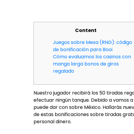
Content
Juegos sobre Mesa (RNG): código
de bonificación para Booi
Cómo evaluamos los casinos con
manga larga bonos de giros
regalado
Nuestro jugador recibirá los 50 tiradas re
efectuar ningún tanque. Debido a vamos a 
puede dar con sobre México. Hallarás nueva
de estas bonificaciones sobre tiradas grat
personal dinero.