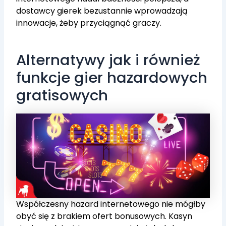
dostawcy gierek bezustannie wprowadzają
innowacje, żeby przyciągnąć graczy.
Alternatywy jak i również
funkcje gier hazardowych
gratisowych
Współczesny hazard internetowego nie mógłby
obyć się z brakiem ofert bonusowych. Kasyn