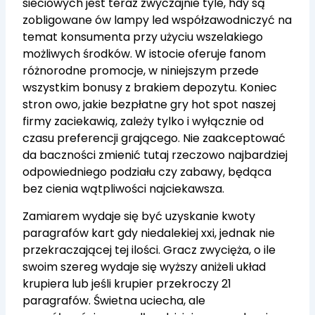
sieciowych jest teraz zwyczajnie tyle, hdy są
zobligowane ów lampy led współzawodniczyć na
temat konsumenta przy użyciu wszelakiego
możliwych środków. W istocie oferuje fanom
różnorodne promocje, w niniejszym przede
wszystkim bonusy z brakiem depozytu. Koniec
stron owo, jakie bezpłatne gry hot spot naszej
firmy zaciekawią, zależy tylko i wyłącznie od
czasu preferencji grającego. Nie zaakceptować
da baczności zmienić tutaj rzeczowo najbardziej
odpowiedniego podziału czy zabawy, będąca
bez cienia wątpliwości najciekawsza.
Zamiarem wydaje się być uzyskanie kwoty
paragrafów kart gdy niedalekiej xxi, jednak nie
przekraczającej tej ilości. Gracz zwycięża, o ile
swoim szereg wydaje się wyższy aniżeli układ
krupiera lub jeśli krupier przekroczy 21
paragrafów. Świetna uciecha, ale