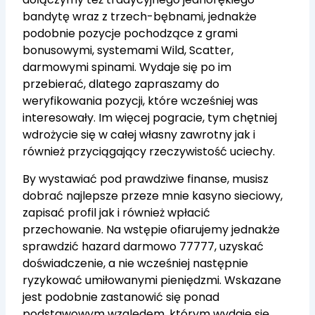
bandytę wraz z trzech-bębnami, jednakże
podobnie pozycje pochodzące z grami
bonusowymi, systemami Wild, Scatter,
darmowymi spinami. Wydaje się po im
przebierać, dlatego zapraszamy do
weryfikowania pozycji, które wcześniej was
interesowały. Im więcej pogracie, tym chętniej
wdrożycie się w całej własny zawrotny jak i
również przyciągający rzeczywistość uciechy.
By wystawiać pod prawdziwe finanse, musisz
dobrać najlepsze przeze mnie kasyno sieciowy,
zapisać profil jak i również wpłacić
przechowanie. Na wstępie ofiarujemy jednakże
sprawdzić hazard darmowo 77777, uzyskać
doświadczenie, a nie wcześniej następnie
ryzykować umiłowanymi pieniędzmi. Wskazane
jest podobnie zastanowić się ponad
podstawowym względem, którym wydaje się