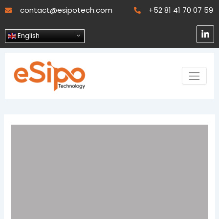
Skip
contact@esipotech.com
+52 81 41 70 07 59
to
content
L
English
i
n
k
e
d
i
n
-
i
n