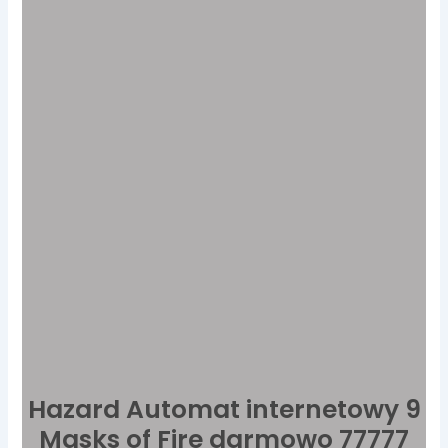
Hazard Automat internetowy 9
Masks of Fire darmowo 77777