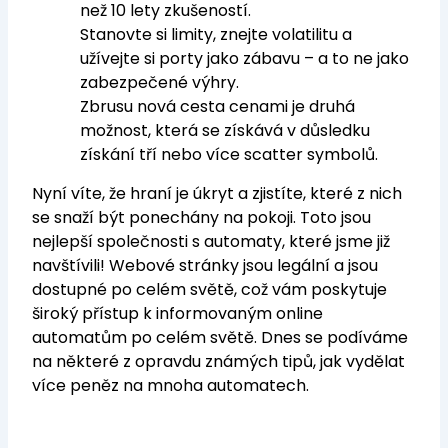
než 10 lety zkušeností.
Stanovte si limity, znejte volatilitu a
užívejte si porty jako zábavu – a to ne jako
zabezpečené výhry.
Zbrusu nová cesta cenami je druhá
možnost, která se získává v důsledku
získání tří nebo více scatter symbolů.
Nyní víte, že hraní je úkryt a zjistíte, které z nich
se snaží být ponechány na pokoji. Toto jsou
nejlepší společnosti s automaty, které jsme již
navštívili! Webové stránky jsou legální a jsou
dostupné po celém světě, což vám poskytuje
široký přístup k informovaným online
automatům po celém světě. Dnes se podíváme
na některé z opravdu známých tipů, jak vydělat
více peněz na mnoha automatech.