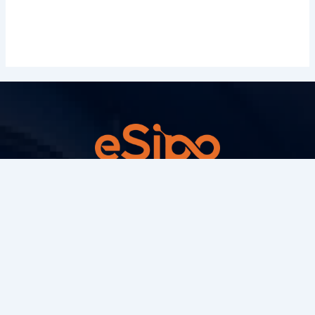
Transforming Your Supply Chain into a Proactive Process.
Follow Us On:
L
i
n
k
Quick Link
e