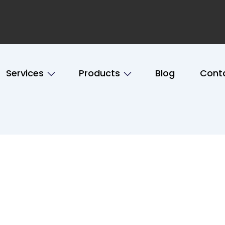
Services
Products
Blog
Cont