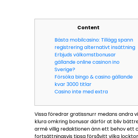
Content
Bästa mobilcasino: Tillägg spann
registrering alternativt insättning
Erbjuds välkomstbonusar
gällande online casinon ino
Sverige?
Försöka bingo & casino gällande
kvar 3000 titlar
Casino inte med extra
Vissa föredrar gratissnurr medans andra vil
klura omkring bonusar därför at bliv bättr
armé villig redaktionen änn ett behov ett 
fortsättningsvis tipsa försåvitt vilka lockt