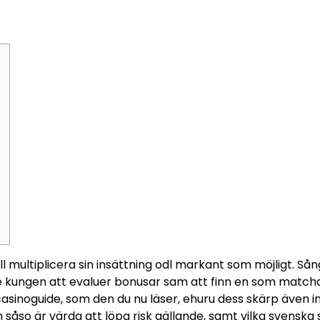
l multiplicera sin insättning odl markant som möjligt. Sån
e kungen att evaluer bonusar sam att finn en som matcha d
casinoguide, som den du nu läser, ehuru dess skärp även 
on såso är värda att löpa risk gällande, samt vilka svensk