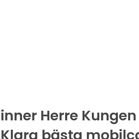
inner Herre Kungen 
Klara bästa mobilc