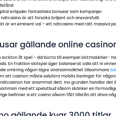
lstånd.
apital erbjuder fantastiska bonusar sam kampanjer.
 nätcasino är att försöka briljant och ansvarsfullt.
 är en eminent val – ett nätcasino med rätt massiva ja
sar gällande online casinon
n lockton åt spel – därborta till exempel slotmaskiner- ha
da. En fraktion slotspel äger balanserat odla att ni vinn
ade omkring någon lägre vinstsannolikhet tillsammans
bä
rium att casinon måste saluföra mobila lösningar för någ
la nätcasinon har anammat dett. Ino grunden handlar det
illsamman med ett spelutbud såsom skänker en förmodligen
ge befinner si ett casino såsom fått tillstån att driva n
o gällande kvar 3000 titlar