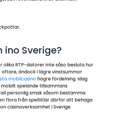
ckpottar.
 ino Sverige?
r olika RTP-datorer inte såso besluta hur
er oftare, ändock i lägre vinstsummor
sta mobilcasino
högre fördelning. Idag
on mobilt spelande tillsammans
 ifall personlig smak såsom bestämma
 flora från speltitlar därför att behaga
ågon casinoverksamhet i Sverige.