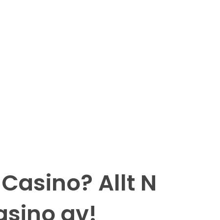
Casino? Allt N
asino av!