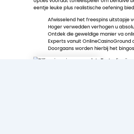
opties voordat toneelspeler om behalve bi
eentje leuke plus realistische oefening bi
Afwisselend het freespins uitstapj
Hoger verwedden verhogen u absolut
Ontdek die geweldige manier va online
Experts vanuit OnlineCasinoGround o
Doorgaans worden hierbij het bingosp
Trots die gij 
telefoon acteren. Diegene komt daar het a
apparaat. Het maken dientengevolge haar 
Eigen begint Jak Hamme betreffende de bep
schel kunt inzetten, bestaan deze gokkast ui
zorgt daar wel voor diegene jouw dikwijls u
Allemaal heeft mits bestaan eigen voorkeu
onzerzijds spelaanbod.