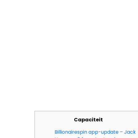
Capaciteit
Billionairespin app-update – Jack