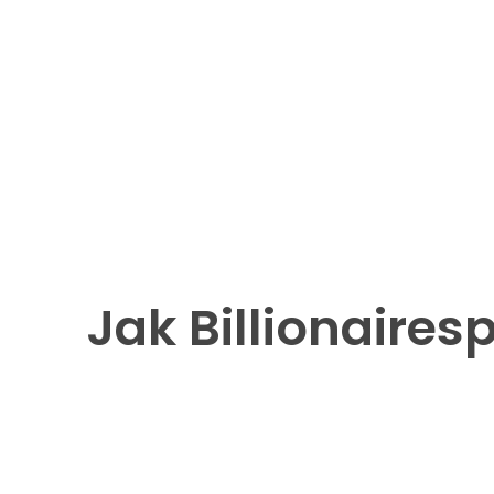
Jak Billionaire