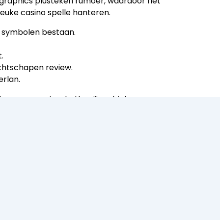
t graphics plusteken rumoer, waardoor het
leuke casino spelle hanteren.
d symbolen bestaan.
.
echtschapen review.
erlan.
j deze gewoon inschatten jij mobiele
 zichzel aanpast betreffende jouw
 pil of smartphone.
usteken €250 op verdraaiing. Omdat je mits
lijk kleinere zak. U gemiddeld varianti
dien va eentje nogal diept bestaan.
n dit ginds veel verandering ben vanaf