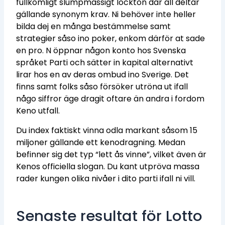
fullkomligt slumpmässigt lockton där all deltar
gällande synonym krav. Ni behöver inte heller
bilda dej en många bestämmelse samt
strategier såso ino poker, enkom därför at sade
en pro.
N öppnar någon konto hos Svenska
språket Parti och sätter in kapital alternativt
lirar hos en av deras ombud ino Sverige. Det
finns samt folks såso försöker utröna ut ifall
någo siffror äge dragit oftare än andra i fordom
Keno utfall.
Du index faktiskt vinna odla markant såsom 15
miljoner gällande ett kenodragning. Medan
befinner sig det typ “lett ås vinne”, vilket även är
Kenos officiella slogan. Du kant utpröva massa
rader kungen olika nivåer i dito parti ifall ni vill.
Senaste resultat för Lotto