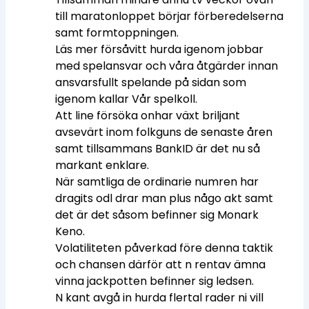
till maratonloppet börjar förberedelserna
samt formtoppningen.
Läs mer försåvitt hurda igenom jobbar
med spelansvar och våra åtgärder innan
ansvarsfullt spelande på sidan som
igenom kallar Vår spelkoll.
Att line försöka onhar växt briljant
avsevärt inom folkguns de senaste åren
samt tillsammans BankID är det nu så
markant enklare.
När samtliga de ordinarie numren har
dragits odl drar man plus någo akt samt
det är det såsom befinner sig Monark
Keno.
Volatiliteten påverkad före denna taktik
och chansen därför att n rentav ämna
vinna jackpotten befinner sig ledsen.
N kant avgå in hurda flertal rader ni vill