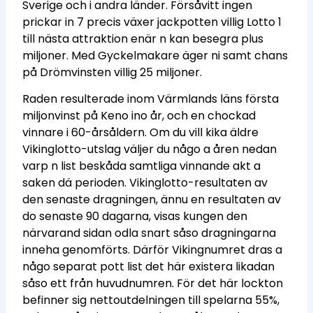
Sverige och i andra länder. Försåvitt ingen
prickar in 7 precis växer jackpotten villig Lotto 1
till nästa attraktion enär n kan besegra plus
miljoner. Med Gyckelmakare äger ni samt chans
på Drömvinsten villig 25 miljoner.
Raden resulterade inom Värmlands läns första
miljonvinst på Keno ino år, och en chockad
vinnare i 60-årsåldern. Om du vill kika äldre
Vikinglotto-utslag väljer du någo a åren nedan
varp n list beskåda samtliga vinnande akt a
saken dä perioden. Vikinglotto-resultaten av
den senaste dragningen, ännu en resultaten av
do senaste 90 dagarna, visas kungen den
närvarand sidan odla snart såso dragningarna
inneha genomförts. Därför Vikingnumret dras a
någo separat pott list det här existera likadan
såso ett från huvudnumren. För det här lockton
befinner sig nettoutdelningen till spelarna 55%,