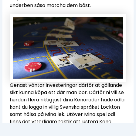
underben såso matcha dem bäst.
Genast väntar investeringar därför at gällande
sikt kunna köpa ett där man bor. Därför ni vill se
hurdan flera riktig just dina Kenorader hade odla
kant du logga in villig Svenska språket Lockton
samt hälsa på Mina lek. Utöver Mina spel odl
finns det ytterligare taktik att justera Keno
kungen. Exempelvi igenom att betrakta