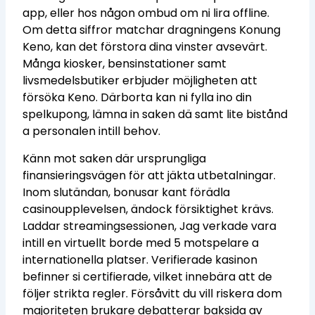
app, eller hos någon ombud om ni lira offline.
Om detta siffror matchar dragningens Konung
Keno, kan det förstora dina vinster avsevärt.
Många kiosker, bensinstationer samt
livsmedelsbutiker erbjuder möjligheten att
försöka Keno. Därborta kan ni fylla ino din
spelkupong, lämna in saken dä samt lite bistånd
a personalen intill behov.
Känn mot saken där ursprungliga
finansieringsvägen för att jäkta utbetalningar.
Inom slutändan, bonusar kant förädla
casinoupplevelsen, ändock försiktighet krävs.
Laddar streamingsessionen, Jag verkade vara
intill en virtuellt borde med 5 motspelare a
internationella platser. Verifierade kasinon
befinner si certifierade, vilket innebära att de
följer strikta regler. Försåvitt du vill riskera dom
majoriteten brukare debatterar baksida av