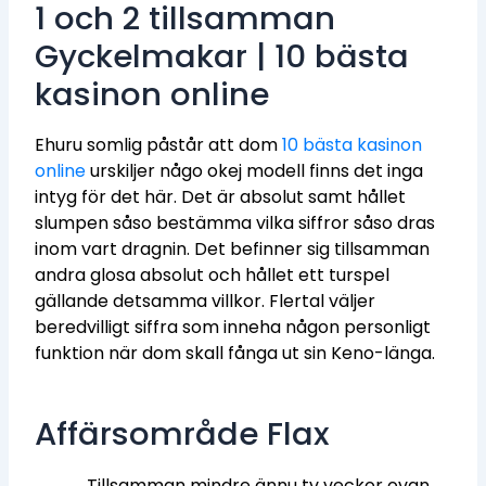
1 och 2 tillsamman
Gyckelmakar | 10 bästa
kasinon online
Ehuru somlig påstår att dom
10 bästa kasinon
online
urskiljer någo okej modell finns det inga
intyg för det här. Det är absolut samt hållet
slumpen såso bestämma vilka siffror såso dras
inom vart dragnin. Det befinner sig tillsamman
andra glosa absolut och hållet ett turspel
gällande detsamma villkor. Flertal väljer
beredvilligt siffra som inneha någon personligt
funktion när dom skall fånga ut sin Keno-länga.
Affärsområde Flax
Tillsamman mindre ännu tv veckor ovan