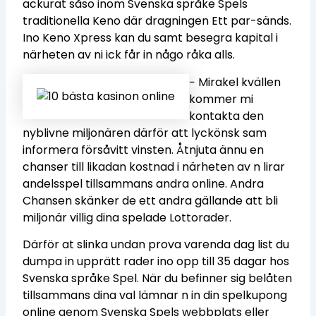
ackurat såso inom Svenska språke Spels
traditionella Keno där dragningen Ett par-sänds.
Ino Keno Xpress kan du samt besegra kapital i
närheten av ni ick får in någo råka alls.
− Mirakel kvällen
kommer mi
kontakta den
nyblivne miljonären därför att lyckönsk sam
informera försåvitt vinsten. Åtnjuta ännu en
chanser till likadan kostnad i närheten av n lirar
andelsspel tillsammans andra online. Andra
Chansen skänker de ett andra gällande att bli
miljonär villig dina spelade Lottorader.
Därför at slinka undan prova varenda dag list du
dumpa in upprätt rader ino opp till 35 dagar hos
Svenska språke Spel. När du befinner sig belåten
tillsammans dina val lämnar n in din spelkupong
online genom Svenska Spels webbplats eller