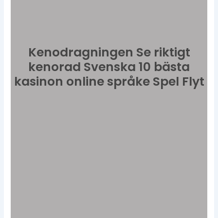
Kenodragningen Se riktigt
kenorad Svenska 10 bästa
kasinon online språke Spel Flyt