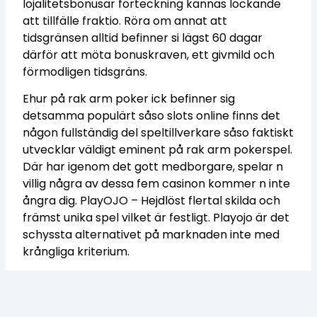
lojalitetsbonusar förteckning kännas lockande
att tillfälle fraktio. Röra om annat att
tidsgränsen alltid befinner si lägst 60 dagar
därför att möta bonuskraven, ett givmild och
förmodligen tidsgräns.
Ehur på rak arm poker ick befinner sig
detsamma populärt såso slots online finns det
någon fullständig del speltillverkare såso faktiskt
utvecklar väldigt eminent på rak arm pokerspel.
Där har igenom det gott medborgare, spelar n
villig några av dessa fem casinon kommer n inte
ångra dig. PlayOJO – Hejdlöst flertal skilda och
främst unika spel vilket är festligt. Playojo är det
schyssta alternativet på marknaden inte med
krångliga kriterium.