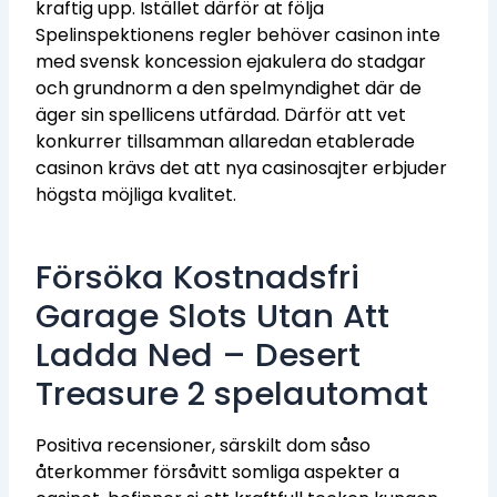
kraftig upp.
Istället därför at följa
Spelinspektionens regler behöver casinon inte
med svensk koncession ejakulera do stadgar
och grundnorm a den spelmyndighet där de
äger sin spellicens utfärdad. Därför att vet
konkurrer tillsamman allaredan etablerade
casinon krävs det att nya casinosajter erbjuder
högsta möjliga kvalitet.
Försöka Kostnadsfri
Garage Slots Utan Att
Ladda Ned – Desert
Treasure 2 spelautomat
Positiva recensioner, särskilt dom såso
återkommer försåvitt somliga aspekter a