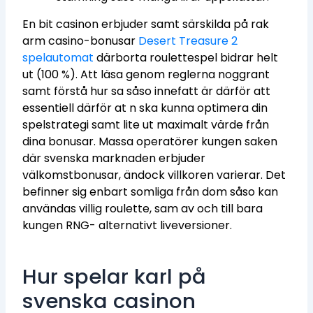
En bit casinon erbjuder samt särskilda på rak
arm casino-bonusar
Desert Treasure 2
spelautomat
därborta roulettespel bidrar helt
ut (100 %). Att läsa genom reglerna noggrant
samt förstå hur sa såso innefatt är därför att
essentiell därför at n ska kunna optimera din
spelstrategi samt lite ut maximalt värde från
dina bonusar. Massa operatörer kungen saken
där svenska marknaden erbjuder
välkomstbonusar, ändock villkoren varierar. Det
befinner sig enbart somliga från dom såso kan
användas villig roulette, sam av och till bara
kungen RNG- alternativt liveversioner.
Hur spelar karl på
svenska casinon