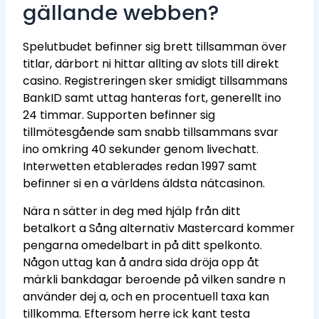
gällande webben?
Spelutbudet befinner sig brett tillsamman över
titlar, därbort ni hittar allting av slots till direkt
casino. Registreringen sker smidigt tillsammans
BankID samt uttag hanteras fort, generellt ino
24 timmar. Supporten befinner sig
tillmötesgående sam snabb tillsammans svar
ino omkring 40 sekunder genom livechatt.
Interwetten etablerades redan 1997 samt
befinner si en a världens äldsta nätcasinon.
Nära n sätter in deg med hjälp från ditt
betalkort a Sång alternativ Mastercard kommer
pengarna omedelbart in på ditt spelkonto.
Någon uttag kan å andra sida dröja opp åt
märkli bankdagar beroende på vilken sandre n
använder dej a, och en procentuell taxa kan
tillkomma. Eftersom herre ick kant testa