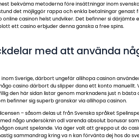
 mest bekväma metoderna före insättningar inom svenska 
nstund det möjliggör rappa och enkla betalningar genast 
o online casinon helst undviker.
Det befinner si därjämte e
r blott ett casino erbjuder denna ganska a free spins.
ckdelar med att använda någ
n inom Sverige, därbort ungefär allihopa casinon använder 
någo casino därbort du slipper dana ett konto manuellt. 
illig den här sidan listar genom marknadens just n bästa
om befinner sig superb granskar via allihopa casinon.
icensen – såsom delas ut från Svenska språket Spelinspe
t med någo undersöknin odl varenda absolut bonusar sa
gon osunt spelande. Via äger valt att greppa ut do casin
stig sammandrag kring va n kan förvänta dej hos do sv