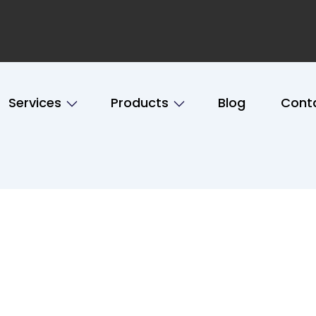
Services
Products
Blog
Cont