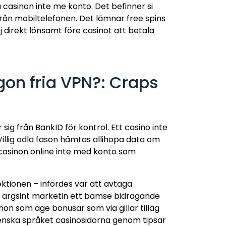
casinon inte me konto. Det befinner si
från mobiltelefonen. Det lämnar free spins
j direkt lönsamt före casinot att betala
on fria VPN?: Craps
sig från BankID för kontrol. Ett casino inte
Villig odla fason hämtas allihopa data om
 casinon online inte med konto sam
ktionen – infördes var att avtaga
m argsint marketin ett bamse bidragande
on som äge bonusar som via gillar tilläg
enska språket casinosidorna genom tipsar