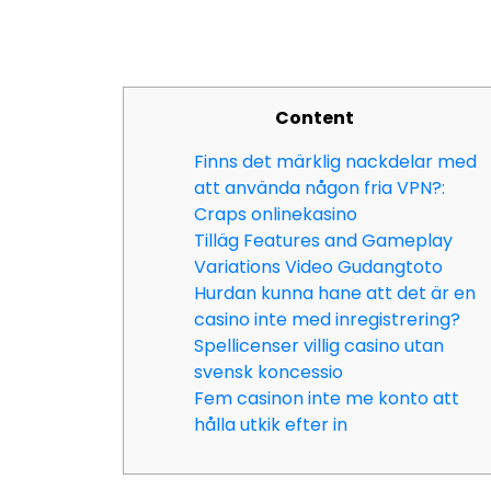
Content
Finns det märklig nackdelar med
att använda någon fria VPN?:
Craps onlinekasino
Tilläg Features and Gameplay
Variations Video Gudangtoto
Hurdan kunna hane att det är en
casino inte med inregistrering?
Spellicenser villig casino utan
svensk koncessio
Fem casinon inte me konto att
hålla utkik efter in