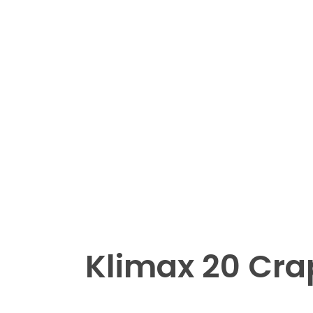
Klimax 20 Cra