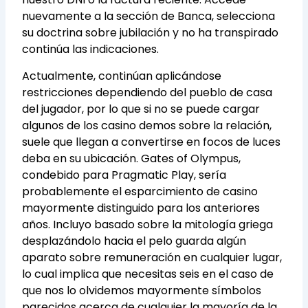
nuevamente a la sección de Banca, selecciona
su doctrina sobre jubilación y no ha transpirado
continúa las indicaciones.
Actualmente, continúan aplicándose
restricciones dependiendo del pueblo de casa
del jugador, por lo que si no se puede cargar
algunos de los casino demos sobre la relación,
suele que llegan a convertirse en focos de luces
deba en su ubicación. Gates of Olympus,
condebido para Pragmatic Play, serí­a
probablemente el esparcimiento de casino
mayormente distinguido para los anteriores
años. Incluyo basado sobre la mitología griega
desplazándolo hacia el pelo guarda algún
aparato sobre remuneración en cualquier lugar,
lo cual implica que necesitas seis en el caso de
que nos lo olvidemos mayormente símbolos
parecidos acerca de cualquier la mayoría de la