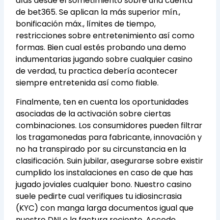
días desde el sometimiento sobre una cuenta
de bet365. Se aplican la más superior mín.,
bonificación máx., límites de tiempo,
restricciones sobre entretenimiento así­ como
formas. Bien cual estés probando una demo
indumentarias jugando sobre cualquier casino
de verdad, tu practica debería acontecer
siempre entretenida así­ como fiable.
Finalmente, ten en cuenta los oportunidades
asociadas de la activación sobre ciertas
combinaciones. Los consumidores pueden filtrar
los tragamonedas para fabricante, innovación y
no ha transpirado por su circunstancia en la
clasificación. Suin jubilar, asegurarse sobre existir
cumplido los instalaciones en caso de que has
jugado joviales cualquier bono. Nuestro casino
suele pedirte cual verifiques tu idiosincrasia
(KYC) con manga larga documentos igual que
nuestro DNI o la factura reciente. Accede