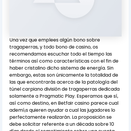
Una vez que emplees algún bono sobre
tragaperras, y todo bono de casino, os
recomendamos escuchar todo el tiempo las
términos así­ como características con el fin de
haber cristalino dicho sistema de energía. Sin
embargo, estas son únicamente la totalidad de
las que encontrarás acerca de la patologí­a del
túnel carpiano división de tragaperras dedicada
solamente a Pragmatic Play. Esperamos que sí,
así­ como destino, en Betfair casino parece cual
ademí¡s quieren ayudar a cual las jugadores lo
perfectamente realizarán. La proposición se
debe solicitar referente a un década sobre 10