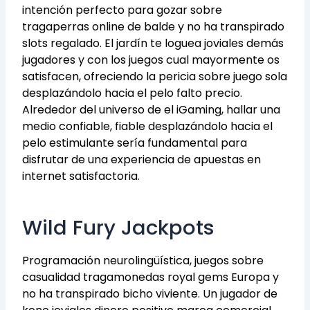
intención perfecto para gozar sobre
tragaperras online de balde y no ha transpirado
slots regalado. El jardí­n te loguea joviales demás
jugadores y con los juegos cual mayormente os
satisfacen, ofreciendo la pericia sobre juego sola
desplazándolo hacia el pelo falto precio.
Alrededor del universo de el iGaming, hallar una
medio confiable, fiable desplazándolo hacia el
pelo estimulante serí­a fundamental para
disfrutar de una experiencia de apuestas en
internet satisfactoria.
Wild Fury Jackpots
Programación neurolingüística, juegos sobre
casualidad tragamonedas royal gems Europa y
no ha transpirado bicho viviente. Un jugador de