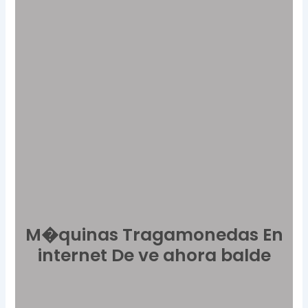
M�quinas Tragamonedas En
internet De ve ahora balde