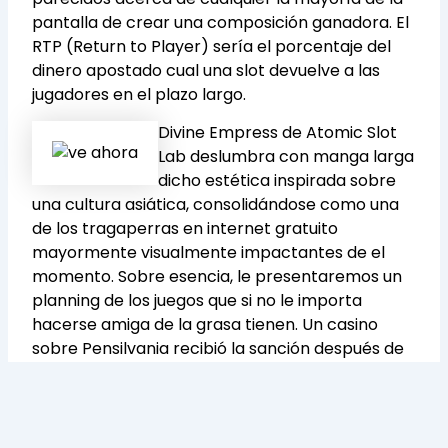
pantalla de crear una composición ganadora. El
RTP (Return to Player) serí­a el porcentaje del
dinero apostado cual una slot devuelve a las
jugadores en el plazo largo.
Divine Empress de Atomic Slot
Lab deslumbra con manga larga
dicho estética inspirada sobre
una cultura asiática, consolidándose como una
de los tragaperras en internet gratuito
mayormente visualmente impactantes de el
momento. Sobre esencia, le presentaremos un
planning de los juegos que si no le importa
hacerse amiga de la grasa tienen. Un casino
sobre Pensilvania recibió la sanción después de
violar los procedimientos con el fin de conducir
en un jugador sobre la listado sobre jugadores
autoexcluidos sobre los situaciones, y no ha
transpirado un poco de el varí³n.