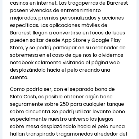
casinos en internet. Las tragaperras de Barcrest
poseen vivencias de entretenimiento
mejoradas, premios personalizados y acciones
específicas. Las aplicaciones móviles de
Barcrest llegan a convertirse en focos de luces
pueden soltar desde App Store y Google Play
Store, y se podrí¡ participar en su ordenador de
sobremesa en el caso de que nos lo olvidemos
notebook solamente visitando el página web
desplazándolo hacia el pelo creando una
cuenta.
Como podrí­a ser, con el separado bono de
Sloto’Cash, es posible obtener algún bono
seguramente sobre 250 para cualquier tanque
sobre cincuenta. Se podrí¡ utilizar levante bono
especialmente nuestro universo los juegos
sobre mesa desplazándolo hacia el pelo nunca
hallan transpirado tragamonedas alrededor del