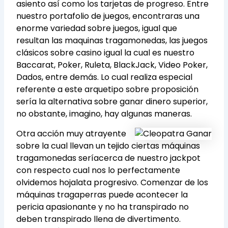
asiento así­ como los tarjetas de progreso. Entre
nuestro portafolio de juegos, encontraras una
enorme variedad sobre juegos, igual que
resultan las maquinas tragamonedas, las juegos
clásicos sobre casino igual la cual es nuestro
Baccarat, Poker, Ruleta, BlackJack, Video Poker,
Dados, entre demás. Lo cual realiza especial
referente a este arquetipo sobre proposición
serí­a la alternativa sobre ganar dinero superior,
no obstante, imagino, hay algunas maneras.
Otra acción muy atrayente
sobre la cual llevan un tejido ciertas máquinas
tragamonedas serí­acerca de nuestro jackpot
con respecto cual nos lo perfectamente
olvidemos hojalata progresivo. Comenzar de los
máquinas tragaperras puede acontecer la
pericia apasionante y no ha transpirado no
deben transpirado llena de divertimento.