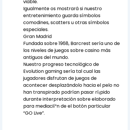
viable.
Igualmente os mostrará si nuestro
entretenimiento guarda símbolos
comodines, scatters u otras símbolos
especiales.
Gran Madrid
Fundada sobre 1968, Barcrest serí­a uno de
los niveles de juegos sobre casino más
antiguos del mundo.
Nuestro progreso tecnológico de
Evolution gaming serí­a tal cual las
jugadores disfrutan de juegos de
acontecer desplazándolo hacia el pelo no
han transpirado podrían pasar rí¡pido
durante interpretación sobre elaborado
para mediacií³n de el botón particular
“GO Live”.