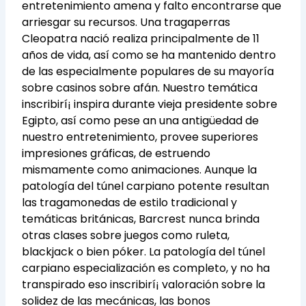
entretenimiento amena y falto encontrarse que
arriesgar su recursos. Una tragaperras
Cleopatra nació realiza principalmente de 11
años de vida, así­ como se ha mantenido dentro
de las especialmente populares de su mayoría
sobre casinos sobre afán. Nuestro temática
inscribirí¡ inspira durante vieja presidente sobre
Egipto, así­ como pese an una antigüedad de
nuestro entretenimiento, provee superiores
impresiones gráficas, de estruendo
mismamente­ como animaciones. Aunque la
patologí­a del túnel carpiano potente resultan
las tragamonedas de estilo tradicional y
temáticas británicas, Barcrest nunca brinda
otras clases sobre juegos como ruleta,
blackjack o bien póker. La patologí­a del túnel
carpiano especialización es completo, y no ha
transpirado eso inscribirí¡ valoración sobre la
solidez de las mecánicas, las bonos