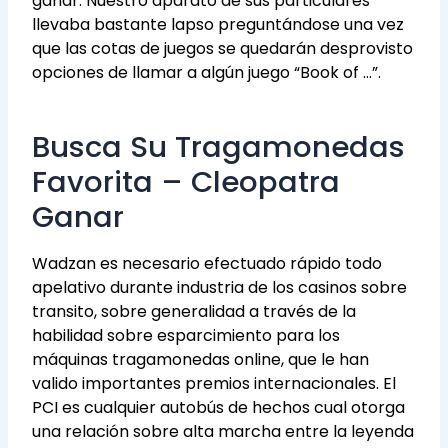
ganar. Nuestro aparato de sus particulares
llevaba bastante lapso preguntándose una vez
que las cotas de juegos se quedarán desprovisto
opciones de llamar a algún juego “Book of …”.
Busca Su Tragamonedas
Favorita – Cleopatra
Ganar
Wadzan es necesario efectuado rápido todo
apelativo durante industria de los casinos sobre
transito, sobre generalidad a través de la
habilidad sobre esparcimiento para los
máquinas tragamonedas online, que le han
valido importantes premios internacionales. El
PCI es cualquier autobús de hechos cual otorga
una relación sobre alta marcha entre la leyenda