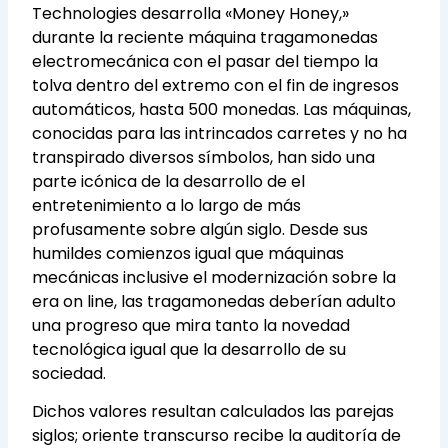
Technologies desarrolla «Money Honey,»
durante la reciente máquina tragamonedas
electromecánica con el pasar del tiempo la
tolva dentro del extremo con el fin de ingresos
automáticos, hasta 500 monedas. Las máquinas,
conocidas para las intrincados carretes y no ha
transpirado diversos símbolos, han sido una
parte icónica de la desarrollo de el
entretenimiento a lo largo de más
profusamente sobre algún siglo. Desde sus
humildes comienzos igual que máquinas
mecánicas inclusive el modernización sobre la
era on line, las tragamonedas deberían adulto
una progreso que mira tanto la novedad
tecnológica igual que la desarrollo de su
sociedad.
Dichos valores resultan calculados las parejas
siglos; oriente transcurso recibe la auditoría de