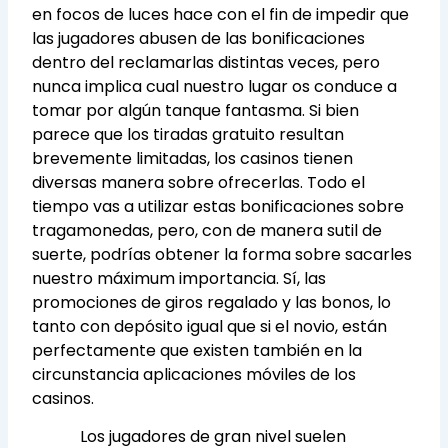
en focos de luces hace con el fin de impedir que
las jugadores abusen de las bonificaciones
dentro del reclamarlas distintas veces, pero
nunca implica cual nuestro lugar os conduce a
tomar por algún tanque fantasma. Si bien
parece que los tiradas gratuito resultan
brevemente limitadas, los casinos tienen
diversas manera sobre ofrecerlas. Todo el
tiempo vas a utilizar estas bonificaciones sobre
tragamonedas, pero, con de manera sutil de
suerte, podrías obtener la forma sobre sacarles
nuestro máximum importancia. Sí, las
promociones de giros regalado y las bonos, lo
tanto con depósito igual que si el novio, están
perfectamente que existen también en la
circunstancia aplicaciones móviles de los
casinos.
Los jugadores de gran nivel suelen