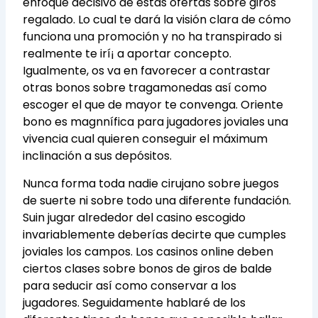
enfoque decisivo de estas ofertas sobre giros
regalado. Lo cual te dará la visión clara de cómo
funciona una promoción y no ha transpirado si
realmente te irí¡ a aportar concepto.
Igualmente, os va en favorecer a contrastar
otras bonos sobre tragamonedas así­ como
escoger el que de mayor te convenga. Oriente
bono es magnnífica para jugadores joviales una
vivencia cual quieren conseguir el máximum
inclinación a sus depósitos.
Nunca forma toda nadie cirujano sobre juegos
de suerte ni sobre todo una diferente fundación.
Suin jugar alrededor del casino escogido
invariablemente deberías decirte que cumples
joviales los campos. Los casinos online deben
ciertos clases sobre bonos de giros de balde
para seducir así­ como conservar a los
jugadores. Seguidamente hablaré de los