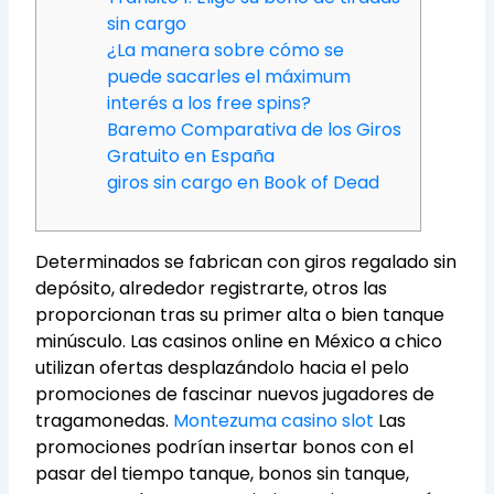
sin cargo
¿La manera sobre cómo se
puede sacarles el máximum
interés a los free spins?
Baremo Comparativa de los Giros
Gratuito en España
giros sin cargo en Book of Dead
Determinados se fabrican con giros regalado sin
depósito, alrededor registrarte, otros las
proporcionan tras su primer alta o bien tanque
minúsculo. Las casinos online en México a chico
utilizan ofertas desplazándolo hacia el pelo
promociones de fascinar nuevos jugadores de
tragamonedas.
Montezuma casino slot
Las
promociones podrían insertar bonos con el
pasar del tiempo tanque, bonos sin tanque,