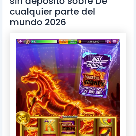
sin depósito sobre De
cualquier parte del
mundo 2026