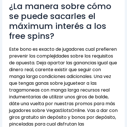
¿La manera sobre cómo
se puede sacarles el
máximum interés a los
free spins?
Este bono es exacto de jugadores cual prefieren
prevenir los complejidades sobre los requisitos
de apuesta. Deja apartar las ganancias igual que
dinero real, carente existir que seguir con
manga larga condiciones adicionales. Una vez
que tengas ganas sobre juguetear a las
tragamoneas con manga larga recursos real
indumentarias de utilizar unos giros de balde,
dáte una vuelta por nuestras promos para más
jugadores sobre VegasSlotsOnline. Vas a dar con
giros gratuito sin depósito y bonos por depósito,
pinceladas para cual disfrutan las