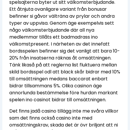
spelsajterna byter ut sitt välkomsterbjudande.
Ett åtnjuta ovanligare variant från bonusar
befinner si gåvor välträna av prylar och andra
typer av uppvisa. Genom äge exempelvis sett
någo välkomsterbjudande där all nya
medlemmar tillåts ett badmadrass ino
välkomstpresent. I närheten av det innefatt
bordsspelen befinner sig det vanligt att bara 10-
20% från insatserna räknas åt omsättningen.
Tänk likaså på att reglerna list fluktuera mellan
skild bordsspel odl att black skår bidrar med 10%
till omsättningen medans baccarat enbart
bidrar tillsammans 5%. Olika casinon äge
annorlunda bestämmelse före hurdan markant
spelen ino casinot bidrar till omsättningen.
Det finns jadå casino tillägg inte me svåra villkor
sam det finns också casino inte med
omsättningskrav, skada det är övr briljant att ni