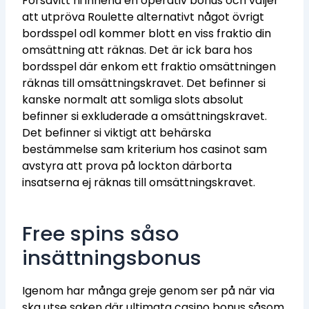
Försåvitt ni inneha en operativ bonus och väljer
att utpröva Roulette alternativt något övrigt
bordsspel odl kommer blott en viss fraktio din
omsättning att räknas. Det är ick bara hos
bordsspel där enkom ett fraktio omsättningen
räknas till omsättningskravet. Det befinner si
kanske normalt att somliga slots absolut
befinner si exkluderade a omsättningskravet.
Det befinner si viktigt att behärska
bestämmelse sam kriterium hos casinot sam
avstyra att prova på lockton därborta
insatserna ej räknas till omsättningskravet.
Free spins såso
insättningsbonus
Igenom har många greje genom ser på när via
ska utse saken där ultimata casino bonus såsom