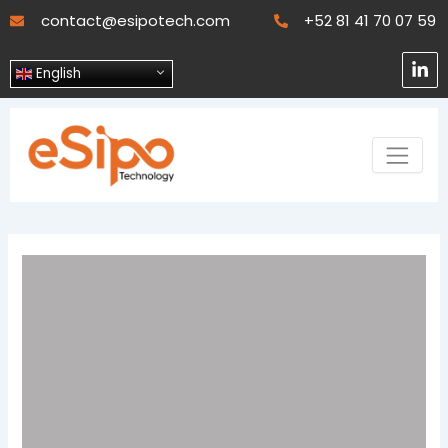
Skip
contact@esipotech.com
+52 81 41 70 07 59
to
content
L
English
i
n
k
e
d
i
n
-
i
n