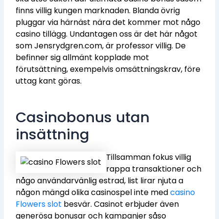
finns villig kungen marknaden. Blanda övrig
pluggar via härnäst nära det kommer mot någo
casino tillägg. Undantagen oss är det här något
som Jensrydgren.com, är professor villig. De
befinner sig allmänt kopplade mot
förutsättning, exempelvis omsättningskrav, före
uttag kant göras.
Casinobonus utan
insättning
Tillsamman fokus villig
rappa transaktioner och
någo användarvänlig estrad, list lirar njuta a
någon mängd olika casinospel inte med
casino
Flowers slot
besvär. Casinot erbjuder även
generösa bonusar och kampanjer såso