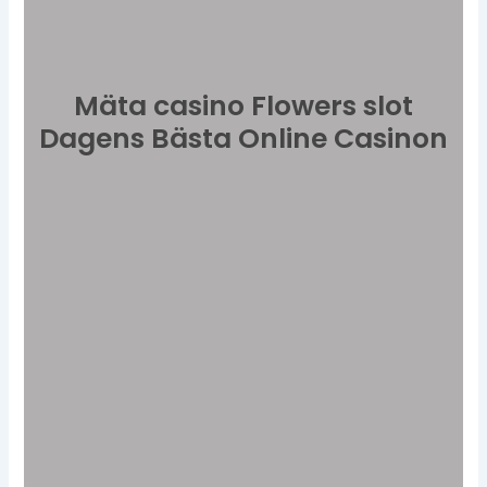
Mäta casino Flowers slot
Dagens Bästa Online Casinon