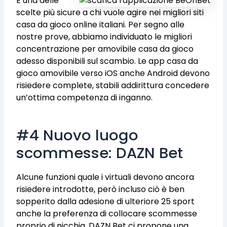
È una delle
scelte più sicure a chi vuole agire nei migliori siti
casa da gioco online italiani. Per segno alle
nostre prove, abbiamo individuato le migliori
concentrazione per amovibile casa da gioco
adesso disponibili sul scambio. Le app casa da
gioco amovibile verso iOS anche Android devono
risiedere complete, stabili addirittura concedere
un’ottima competenza di inganno.
#4 Nuovo luogo
scommesse: DAZN Bet
Alcune funzioni quale i virtuali devono ancora
risiedere introdotte, però incluso ciò è ben
sopperito dalla adesione di ulteriore 25 sport
anche la preferenza di collocare scommesse
proprio di nicchia. DAZN Bet ci propone una