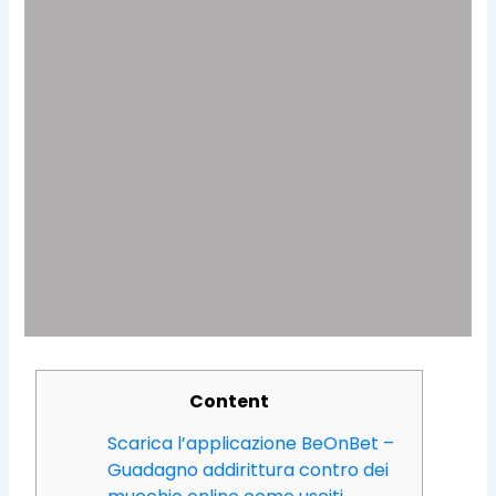
Content
Scarica l’applicazione BeOnBet –
Guadagno addirittura contro dei