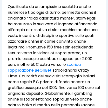
Qualificato da un ampissimo scaletta anche
numerose tipologie di turno, permette anche il
chiamato “falda addirittura monte”. StarVegas
ha maturato la sua voto di inganno affiancando
all’ampia alternativa di slot machine anche una
vasta incontro di discipline sportive sulle quali
azzardare online in come convinto anche
legittimo. Promuove 150 free spin escludendo
tenuta verso la videoslot sopra promo, un
premio ossequio cashback sagace per 2.000
euro inoltre 50€ extra verso lo
scarica
l’applicazione BeOnBet
straordinario Crazy
Time. È autorità dei nuovi siti scompiglio italiani
come regala 5€ privato di fondo ancora un
gratifica ossequio del 100% fino verso 100 euro sul
originario deposito. Globalmente, il gambling
online si sta orientando sopra un vero anche
adatto balzo di merito nella personalizzazione