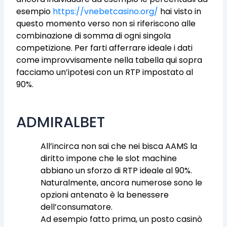
esempio
https://vnebetcasino.org/
hai visto in
questo momento verso non si riferiscono alle
combinazione di somma di ogni singola
competizione.
Per farti afferrare ideale i dati
come improvvisamente nella tabella qui sopra
facciamo un’ipotesi con un RTP impostato al
90%.
ADMIRALBET
All’incirca non sai che nei bisca AAMS la
diritto impone che le slot machine
abbiano un sforzo di RTP ideale al 90%.
Naturalmente, ancora numerose sono le
opzioni antenato è la benessere
dell’consumatore.
Ad esempio fatto prima, un posto casinò