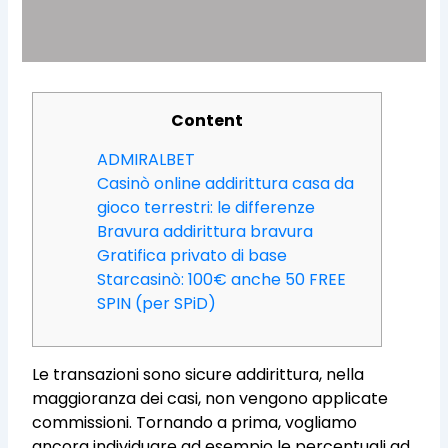
Content
ADMIRALBET
Casinò online addirittura casa da
gioco terrestri: le differenze
Bravura addirittura bravura
Gratifica privato di base
Starcasinò: 100€ anche 50 FREE
SPIN (per SPiD)
Le transazioni sono sicure addirittura, nella
maggioranza dei casi, non vengono applicate
commissioni. Tornando a prima, vogliamo
ancora individuare ad esempio le percentuali ad