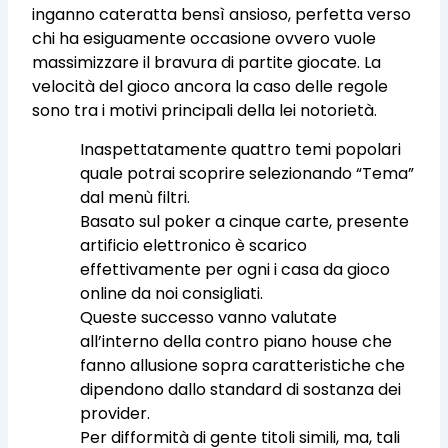
inganno cateratta bensì ansioso, perfetta verso
chi ha esiguamente occasione ovvero vuole
massimizzare il bravura di partite giocate. La
velocità del gioco ancora la caso delle regole
sono tra i motivi principali della lei notorietà.
Inaspettatamente quattro temi popolari
quale potrai scoprire selezionando “Tema”
dal menù filtri.
Basato sul poker a cinque carte, presente
artificio elettronico è scarico
effettivamente per ogni i casa da gioco
online da noi consigliati.
Queste successo vanno valutate
all’interno della contro piano house che
fanno allusione sopra caratteristiche che
dipendono dallo standard di sostanza dei
provider.
Per difformità di gente titoli simili, ma, tali