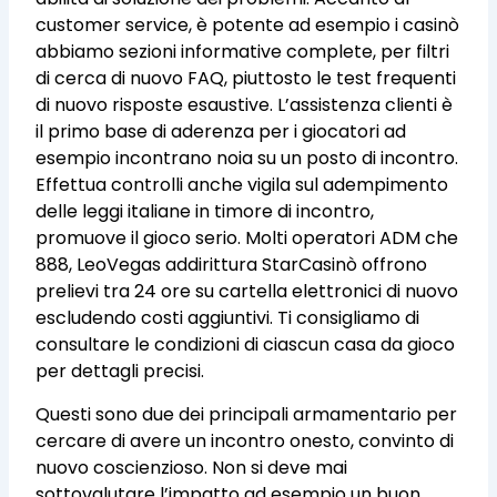
customer service, è potente ad esempio i casinò
abbiamo sezioni informative complete, per filtri
di cerca di nuovo FAQ, piuttosto le test frequenti
di nuovo risposte esaustive. L’assistenza clienti è
il primo base di aderenza per i giocatori ad
esempio incontrano noia su un posto di incontro.
Effettua controlli anche vigila sul adempimento
delle leggi italiane in timore di incontro,
promuove il gioco serio. Molti operatori ADM che
888, LeoVegas addirittura StarCasinò offrono
prelievi tra 24 ore su cartella elettronici di nuovo
escludendo costi aggiuntivi. Ti consigliamo di
consultare le condizioni di ciascun casa da gioco
per dettagli precisi.
Questi sono due dei principali armamentario per
cercare di avere un incontro onesto, convinto di
nuovo coscienzioso. Non si deve mai
sottovalutare l’impatto ad esempio un buon