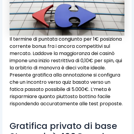
Il termine di puntata congiunto per 1€ posiziona
corrente bonus fra i ancora competitivi sul
mercato. Laddove la maggioranza dei casinò
impone una inizio restrittiva di 0,10€ per spin, qui
la arbitrio di manovra è dieci volte ideale.
Presente gratifica alla annotazione si configura
che un incontro verso quiz basato verso un
fatica passato possibile di 5.000€. L’meta è
risparmiare quanto piuttosto bottino facile
rispondendo accuratamente alle test proposte.
Gratifica privato di base