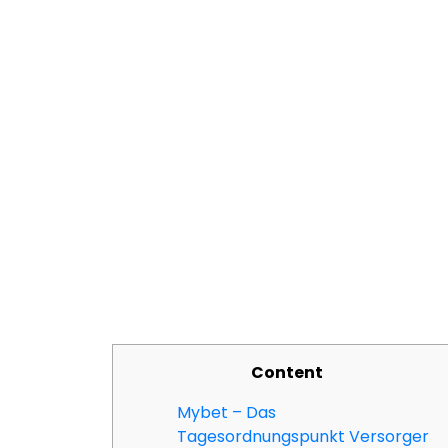
Content
Mybet – Das
Tagesordnungspunkt Versorger