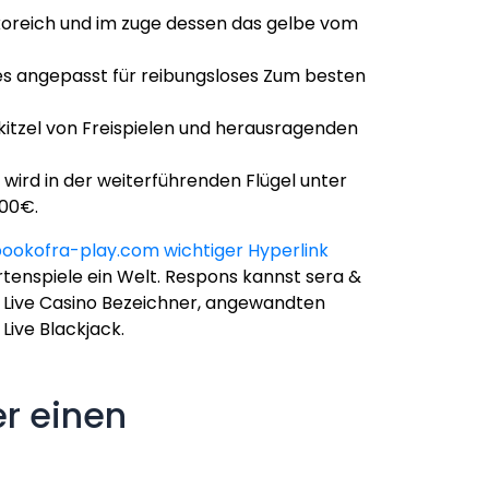
ikoreich und im zuge dessen das gelbe vom
les angepasst für reibungsloses Zum besten
itzel von Freispielen und herausragenden
, wird in der weiterführenden Flügel unter
200€.
ookofra-play.com wichtiger Hyperlink
artenspiele ein Welt. Respons kannst sera &
n Live Casino Bezeichner, angewandten
Live Blackjack.
er einen