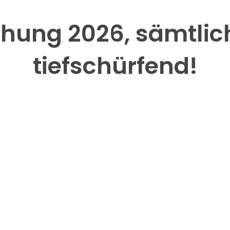
hung 2026, sämtli
tiefschürfend!